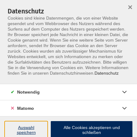
×
Datenschutz
Menü
Cookies sind kleine Datenmengen, die von einer Website
gesendet und vom Webbrowser des Nutzers während des
Surfens auf dem Computer des Nutzers gespeichert werden.
Ihr Browser speichert jede Nachricht in einer kleinen Datei, die
Skip to main content
Cookie genannt wird. Wenn Sie eine weitere Seite vom Server
anfordern, sendet Ihr Browser das Cookie an den Server
zurück. Cookies wurden als zuverlässiger Mechanismus für
Weiterbildungen &
Websites entwickelt, um sich Informationen zu merken oder
die Surfaktivitäten des Benutzers aufzuzeichnen. Bitte willigen
Kurse für Heilpraktiker
Sie in die Verwendung von Cookies ein. Weitere Informationen
finden Sie in unseren Datenschutzhinweisen.
Datenschutz
Stärke deine Kompetenz als Heilpraktiker:
Von modernen Therapiekonzepten über
Notwendig
Naturheilkunde bis hin zu ganzheitlichen
Diagnoseverfahren – das MFZ Berlin bietet
Matomo
dir vielfältige Fortbildungsmöglichkeiten.
Auswahl
Alle Cookies akzeptieren und
speichern
schließen