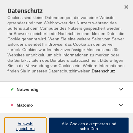
×
Datenschutz
Menü
Cookies sind kleine Datenmengen, die von einer Website
gesendet und vom Webbrowser des Nutzers während des
Surfens auf dem Computer des Nutzers gespeichert werden.
Ihr Browser speichert jede Nachricht in einer kleinen Datei, die
Skip to main content
Cookie genannt wird. Wenn Sie eine weitere Seite vom Server
anfordern, sendet Ihr Browser das Cookie an den Server
zurück. Cookies wurden als zuverlässiger Mechanismus für
Weiterbildungen &
Websites entwickelt, um sich Informationen zu merken oder
die Surfaktivitäten des Benutzers aufzuzeichnen. Bitte willigen
Kurse für Heilpraktiker
Sie in die Verwendung von Cookies ein. Weitere Informationen
finden Sie in unseren Datenschutzhinweisen.
Datenschutz
Stärke deine Kompetenz als Heilpraktiker:
Von modernen Therapiekonzepten über
Notwendig
Naturheilkunde bis hin zu ganzheitlichen
Diagnoseverfahren – das MFZ Berlin bietet
Matomo
dir vielfältige Fortbildungsmöglichkeiten.
Auswahl
Alle Cookies akzeptieren und
speichern
schließen