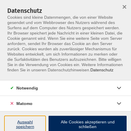
×
Datenschutz
Menü
Cookies sind kleine Datenmengen, die von einer Website
gesendet und vom Webbrowser des Nutzers während des
Surfens auf dem Computer des Nutzers gespeichert werden.
Ihr Browser speichert jede Nachricht in einer kleinen Datei, die
Skip to main content
Cookie genannt wird. Wenn Sie eine weitere Seite vom Server
anfordern, sendet Ihr Browser das Cookie an den Server
zurück. Cookies wurden als zuverlässiger Mechanismus für
Weiterbildungen &
Websites entwickelt, um sich Informationen zu merken oder
die Surfaktivitäten des Benutzers aufzuzeichnen. Bitte willigen
Kurse für Heilpraktiker
Sie in die Verwendung von Cookies ein. Weitere Informationen
finden Sie in unseren Datenschutzhinweisen.
Datenschutz
Stärke deine Kompetenz als Heilpraktiker:
Von modernen Therapiekonzepten über
Notwendig
Naturheilkunde bis hin zu ganzheitlichen
Diagnoseverfahren – das MFZ Berlin bietet
Matomo
dir vielfältige Fortbildungsmöglichkeiten.
Auswahl
Alle Cookies akzeptieren und
speichern
schließen