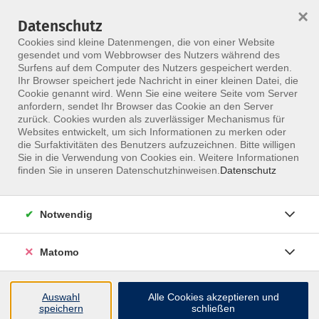
×
Datenschutz
Menü
Cookies sind kleine Datenmengen, die von einer Website
gesendet und vom Webbrowser des Nutzers während des
Surfens auf dem Computer des Nutzers gespeichert werden.
Ihr Browser speichert jede Nachricht in einer kleinen Datei, die
Skip to main content
Cookie genannt wird. Wenn Sie eine weitere Seite vom Server
anfordern, sendet Ihr Browser das Cookie an den Server
zurück. Cookies wurden als zuverlässiger Mechanismus für
Weiterbildungen &
Websites entwickelt, um sich Informationen zu merken oder
die Surfaktivitäten des Benutzers aufzuzeichnen. Bitte willigen
Kurse für Heilpraktiker
Sie in die Verwendung von Cookies ein. Weitere Informationen
finden Sie in unseren Datenschutzhinweisen.
Datenschutz
Stärke deine Kompetenz als Heilpraktiker:
Von modernen Therapiekonzepten über
Notwendig
Naturheilkunde bis hin zu ganzheitlichen
Diagnoseverfahren – das MFZ Berlin bietet
Matomo
dir vielfältige Fortbildungsmöglichkeiten.
Auswahl
Alle Cookies akzeptieren und
speichern
schließen