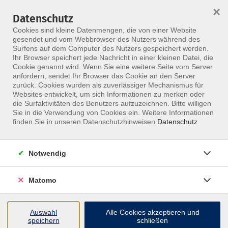
×
Datenschutz
Menü
Cookies sind kleine Datenmengen, die von einer Website
gesendet und vom Webbrowser des Nutzers während des
Surfens auf dem Computer des Nutzers gespeichert werden.
Ihr Browser speichert jede Nachricht in einer kleinen Datei, die
Skip to main content
Cookie genannt wird. Wenn Sie eine weitere Seite vom Server
anfordern, sendet Ihr Browser das Cookie an den Server
zurück. Cookies wurden als zuverlässiger Mechanismus für
Weiterbildungen &
Websites entwickelt, um sich Informationen zu merken oder
die Surfaktivitäten des Benutzers aufzuzeichnen. Bitte willigen
Kurse für Heilpraktiker
Sie in die Verwendung von Cookies ein. Weitere Informationen
finden Sie in unseren Datenschutzhinweisen.
Datenschutz
Stärke deine Kompetenz als Heilpraktiker:
Von modernen Therapiekonzepten über
Notwendig
Naturheilkunde bis hin zu ganzheitlichen
Diagnoseverfahren – das MFZ Berlin bietet
Matomo
dir vielfältige Fortbildungsmöglichkeiten.
Auswahl
Alle Cookies akzeptieren und
speichern
schließen