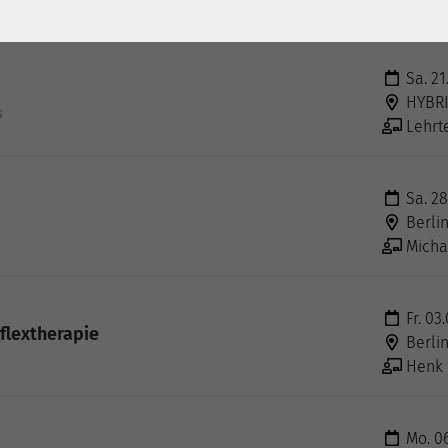
Jan Pa
Sa. 21
HYBR
s
Lehrt
Sa. 28
Berli
Micha
Fr. 03
flextherapie
Berli
Henk B
Mo. 06