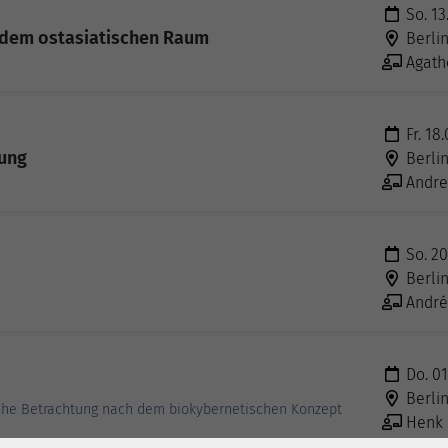
So. 13
 dem ostasiatischen Raum
Berli
Agath
Fr. 18
ung
Berli
Andre
So. 20
Berli
André
Do. 01
Berli
sche Betrachtung nach dem biokybernetischen Konzept
Henk B