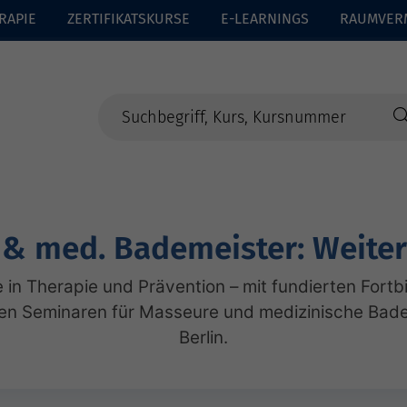
RAPIE
ZERTIFIKATSKURSE
E-LEARNINGS
RAUMVER
& med. Bademeister: Weite
in Therapie und Prävention – mit fundierten Fortb
en Seminaren für Masseure und medizinische Bad
Berlin.