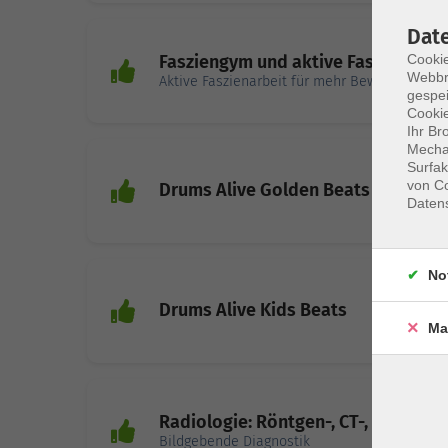
Dat
Cookie
Fasziengym und aktive Faszienarbe
Webbr
Aktive Faszienarbeit für mehr Beweglichkeit 
gespei
Cookie
Ihr Br
Mechan
Surfak
von Co
Drums Alive Golden Beats
Daten
No
Drums Alive Kids Beats
Ma
Radiologie: Röntgen-, CT-, MRT
Bildgebende Diagnostik