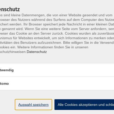
enschutz
Sa. 03
s sind kleine Datenmengen, die von einer Website gesendet und vom
it
HYBR
owser des Nutzers während des Surfens auf dem Computer des Nutze
und Körperstabilität
Lehrt
chert werden. Ihr Browser speichert jede Nachricht in einer kleinen Dat
 genannt wird. Wenn Sie eine weitere Seite vom Server anfordern, se
owser das Cookie an den Server zurück. Cookies wurden als zuverlässi
ismus für Websites entwickelt, um sich Informationen zu merken oder
Sa. 07
tivitäten des Benutzers aufzuzeichnen. Bitte willigen Sie in die Verwen
okies ein. Weitere Informationen finden Sie in unseren
Berli
schutzhinweisen.
Datenschutz
Master
twendig
So. 08
Berli
tomo
Master
Sa. 14
Auswahl speichern
Alle Cookies akzeptieren und schl
HYBR