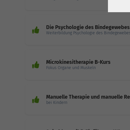
Die Psychologie des Bindegewebes
Weiterbildung Psychologie des Bindegewebe
Microkinesitherapie B-Kurs
Fokus Organe und Muskeln
Manuelle Therapie und manuelle Re
bei Kindern