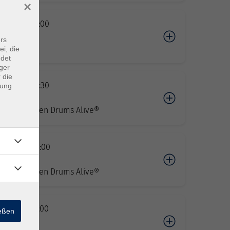
×
.07.2027 09:00
IDKURS
rs
eam Scí
ei, die
ndet
ger
 die
.08.2027 09:30
dung
n
trainerInnen Drums Alive®
.08.2027 10:00
n
trainerInnen Drums Alive®
.08.2027 10:00
ießen
IDKURS