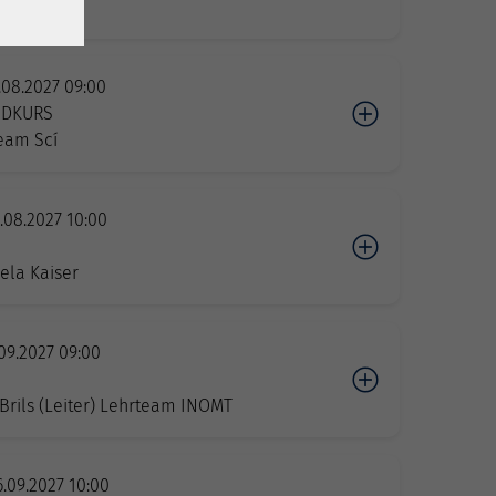
ul Granert
.08.2027 09:00
IDKURS
eam Scí
.08.2027 10:00
n
ela Kaiser
.09.2027 09:00
n
rils (Leiter) Lehrteam INOMT
.09.2027 10:00