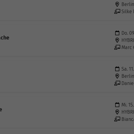
Berli
Silke
Do. 09
ache
HYBR
Marc 
Sa. 11
Berli
Danie
Mi. 15
e
HYBR
Bianc