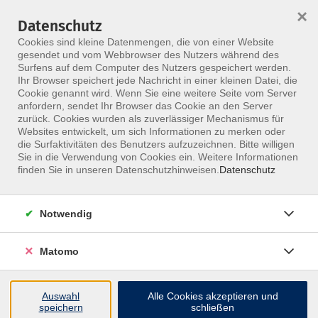
×
Datenschutz
Menü
Cookies sind kleine Datenmengen, die von einer Website
gesendet und vom Webbrowser des Nutzers während des
Surfens auf dem Computer des Nutzers gespeichert werden.
Ihr Browser speichert jede Nachricht in einer kleinen Datei, die
Skip to main content
Cookie genannt wird. Wenn Sie eine weitere Seite vom Server
anfordern, sendet Ihr Browser das Cookie an den Server
zurück. Cookies wurden als zuverlässiger Mechanismus für
Masseure & med.
Websites entwickelt, um sich Informationen zu merken oder
die Surfaktivitäten des Benutzers aufzuzeichnen. Bitte willigen
Bademeister:
Sie in die Verwendung von Cookies ein. Weitere Informationen
finden Sie in unseren Datenschutzhinweisen.
Datenschutz
Weiterbildungen
Notwendig
Setze neue Maßstäbe in Therapie und
Prävention – mit fundierten Fortbildungen,
Matomo
praxisnahen Kursen und anerkannten
Seminaren für Masseure und medizinische
Bademeister:innen am MFZ Berlin.
Auswahl
Alle Cookies akzeptieren und
speichern
schließen