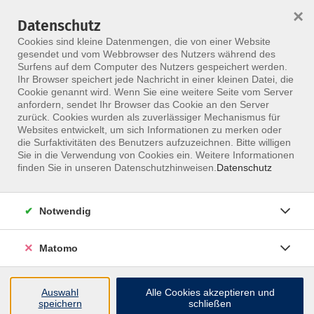
×
Datenschutz
Menü
Cookies sind kleine Datenmengen, die von einer Website
gesendet und vom Webbrowser des Nutzers während des
Surfens auf dem Computer des Nutzers gespeichert werden.
Ihr Browser speichert jede Nachricht in einer kleinen Datei, die
Skip to main content
Cookie genannt wird. Wenn Sie eine weitere Seite vom Server
anfordern, sendet Ihr Browser das Cookie an den Server
zurück. Cookies wurden als zuverlässiger Mechanismus für
Medizinische
Websites entwickelt, um sich Informationen zu merken oder
die Surfaktivitäten des Benutzers aufzuzeichnen. Bitte willigen
Fachkräfte:
Sie in die Verwendung von Cookies ein. Weitere Informationen
finden Sie in unseren Datenschutzhinweisen.
Datenschutz
Weiterbildungen &
Seminare
Notwendig
Stärken Sie Ihr Wissen für den Berufsalltag
Matomo
– mit ausgewählten Seminaren, Workshops
und Fortbildungen speziell für medizinische
Auswahl
Alle Cookies akzeptieren und
Fachkräfte am MFZ Berlin.
speichern
schließen