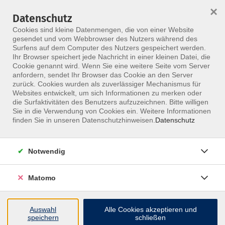
×
Datenschutz
Menü
Cookies sind kleine Datenmengen, die von einer Website
gesendet und vom Webbrowser des Nutzers während des
Surfens auf dem Computer des Nutzers gespeichert werden.
Ihr Browser speichert jede Nachricht in einer kleinen Datei, die
Skip to main content
Cookie genannt wird. Wenn Sie eine weitere Seite vom Server
Physiotherapeuten
anfordern, sendet Ihr Browser das Cookie an den Server
zurück. Cookies wurden als zuverlässiger Mechanismus für
Websites entwickelt, um sich Informationen zu merken oder
Finde gezielt Fortbildungen, Seminare und
die Surfaktivitäten des Benutzers aufzuzeichnen. Bitte willigen
aktuelle Angebote, die Dich als
Sie in die Verwendung von Cookies ein. Weitere Informationen
finden Sie in unseren Datenschutzhinweisen.
Datenschutz
Physiotherapeut wirklich weiterbringen!
Notwendig
Matomo
Auswahl
Alle Cookies akzeptieren und
speichern
schließen