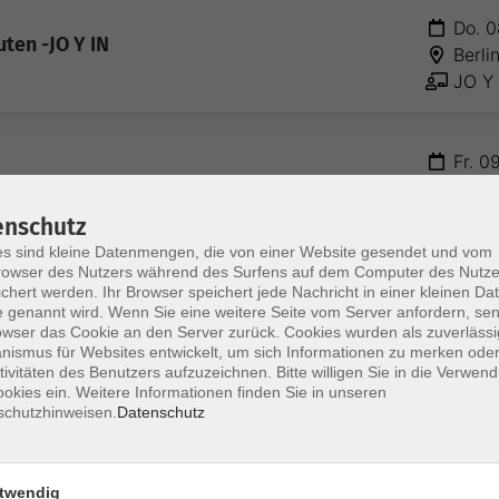
Do. 0
ten -JO Y IN
Berli
JO Y 
Fr. 0
HYBR
Cathl
enschutz
s sind kleine Datenmengen, die von einer Website gesendet und vom
owser des Nutzers während des Surfens auf dem Computer des Nutze
chert werden. Ihr Browser speichert jede Nachricht in einer kleinen Dat
Sa. 1
 genannt wird. Wenn Sie eine weitere Seite vom Server anfordern, se
Onlin
owser das Cookie an den Server zurück. Cookies wurden als zuverlässi
Simon
ismus für Websites entwickelt, um sich Informationen zu merken oder
tivitäten des Benutzers aufzuzeichnen. Bitte willigen Sie in die Verwen
okies ein. Weitere Informationen finden Sie in unseren
schutzhinweisen.
Datenschutz
Sa. 1
HYBR
Simon
twendig