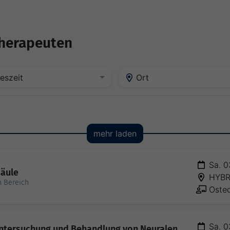
therapeuten
eszeit
Ort
mehr laden
Sa. 0
säule
HYBR
n Bereich
Osteo
Sa. 0
Untersuchung und Behandlung von Neuralen