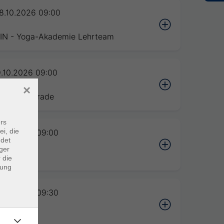
8.10.2026 09:00
n
IN - Yoga-Akademie Lehrteam
9.10.2026 09:00
IDKURS
×
een de Parade
rs
ei, die
0.10.2026 09:00
ndet
e
ger
e Paulyn
 die
dung
0.10.2026 09:30
IDKURS
e Paulyn