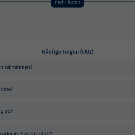
mehr laden
Häufige Fragen (FAQ)
n teilnehmen?
unkte?
ng ab?
 oder in Präsenz statt?