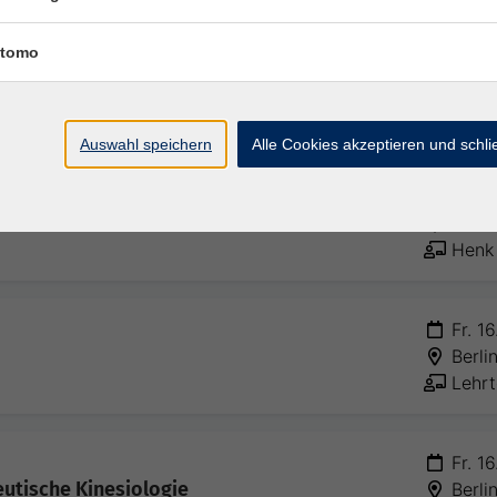
tomo
Mi. 1
Berli
Johan
Auswahl speichern
Alle Cookies akzeptieren und schl
Mi. 1
Berli
Henk 
Fr. 1
Berli
Lehrt
Fr. 1
utische Kinesiologie
Berli