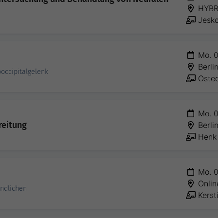
HYBR
Jesko
Mo. 0
Berli
ooccipitalgelenk
Osteo
Mo. 0
reitung
Berli
Henk 
Mo. 0
Onlin
endlichen
Kerst