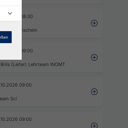
4.10.2026 08:30
n
na Blumenschein
ießen
4.10.2026 09:00
n
Brils (Leiter) Lehrteam INOMT
6.10.2026 09:00
n
eam Scí
6.10.2026 09:00
n