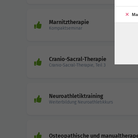
Ma
Marnitztherapie
Kompaktseminar
Cranio-Sacral-Therapie
Cranio-Sacral-Therapie, Teil 3
Neuroathletiktraining
Weiterbildung Neuroathletikkurs
Osteopathische und manualtherape