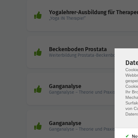
Yogalehrer-Ausbildung für Therapeu
„Yoga IN Therapie!“
Beckenboden Prostata
Weiterbildung Prostata-Beckenbodenkurs
Dat
Cookie
Webbr
gespei
Ganganalyse
Cookie
Ihr Br
Ganganalyse – Theorie und Praxis
Mechan
Surfak
von Co
Daten
Ganganalyse
Ganganalyse – Theorie und Praxis
No