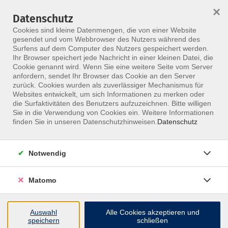
×
Datenschutz
Menü
Cookies sind kleine Datenmengen, die von einer Website
gesendet und vom Webbrowser des Nutzers während des
Surfens auf dem Computer des Nutzers gespeichert werden.
Ihr Browser speichert jede Nachricht in einer kleinen Datei, die
Skip to main content
Cookie genannt wird. Wenn Sie eine weitere Seite vom Server
anfordern, sendet Ihr Browser das Cookie an den Server
zurück. Cookies wurden als zuverlässiger Mechanismus für
Websites entwickelt, um sich Informationen zu merken oder
Geburtshelfer
die Surfaktivitäten des Benutzers aufzuzeichnen. Bitte willigen
Sie in die Verwendung von Cookies ein. Weitere Informationen
finden Sie in unseren Datenschutzhinweisen.
Datenschutz
Notwendig
12 Kurse
Matomo
zurück zu Berufsgruppe
Auswahl
Alle Cookies akzeptieren und
speichern
schließen