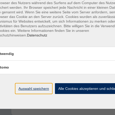
owser des Nutzers während des Surfens auf dem Computer des Nutze
Gesichtsdiagnostik und Körpersprache -
chert werden. Ihr Browser speichert jede Nachricht in einer kleinen Dat
Aufbaukurs
 genannt wird. Wenn Sie eine weitere Seite vom Server anfordern, se
owser das Cookie an den Server zurück. Cookies wurden als zuverlässi
ismus für Websites entwickelt, um sich Informationen zu merken oder
tivitäten des Benutzers aufzuzeichnen. Bitte willigen Sie in die Verwen
okies ein. Weitere Informationen finden Sie in unseren
schutzhinweisen.
Datenschutz
ME/CFS (chronisches Fatigue Syndrom) i
Therapie
twendig
tomo
Gesichtsdiagnostik und Körpersprache
Grundkurs Psycho- und Patho-Physiognomik
Auswahl speichern
Alle Cookies akzeptieren und schl
Praxis-Manager im Therapiewesen (IHK)
Weiterbildung Praxis-Manager im Therapiewesen