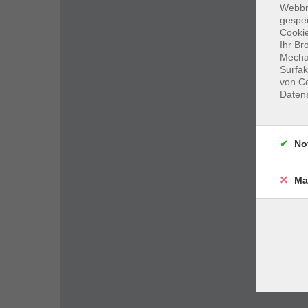
Webbr
gespei
Cookie
Ihr Br
Mechan
Surfak
von Co
Daten
No
Ma