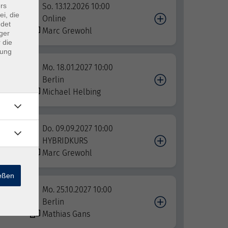
rs
So. 13.12.2026 10:00
ei, die
Online
ndet
Marc Grewohl
ger
 die
dung
Mo. 18.01.2027 10:00
n der
Berlin
Michael Helbing
Do. 09.09.2027 10:00
HYBRIDKURS
Marc Grewohl
ießen
Mo. 25.10.2027 10:00
Berlin
Mathias Gans