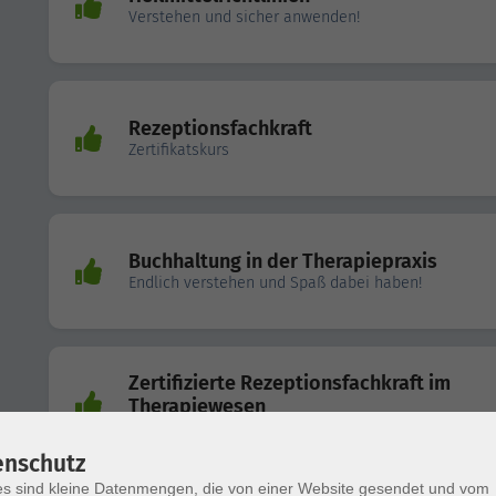
Verstehen und sicher anwenden!
Rezeptionsfachkraft
Zertifikatskurs
Buchhaltung in der Therapiepraxis
Endlich verstehen und Spaß dabei haben!
Zertifizierte Rezeptionsfachkraft im
Therapiewesen
Prüfungskurs
enschutz
s sind kleine Datenmengen, die von einer Website gesendet und vom