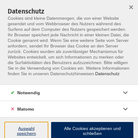
×
Datenschutz
Menü
Cookies sind kleine Datenmengen, die von einer Website
gesendet und vom Webbrowser des Nutzers während des
Surfens auf dem Computer des Nutzers gespeichert werden.
Ihr Browser speichert jede Nachricht in einer kleinen Datei, die
Skip to main content
Cookie genannt wird. Wenn Sie eine weitere Seite vom Server
anfordern, sendet Ihr Browser das Cookie an den Server
zurück. Cookies wurden als zuverlässiger Mechanismus für
Websites entwickelt, um sich Informationen zu merken oder
Fachgebiete
die Surfaktivitäten des Benutzers aufzuzeichnen. Bitte willigen
Sie in die Verwendung von Cookies ein. Weitere Informationen
finden Sie in unseren Datenschutzhinweisen.
Datenschutz
Notwendig
358 Kurse
Matomo
Kurse nach Themen
Orthopädie
170
Auswahl
Alle Cookies akzeptieren und
speichern
schließen
Chirurgie
27