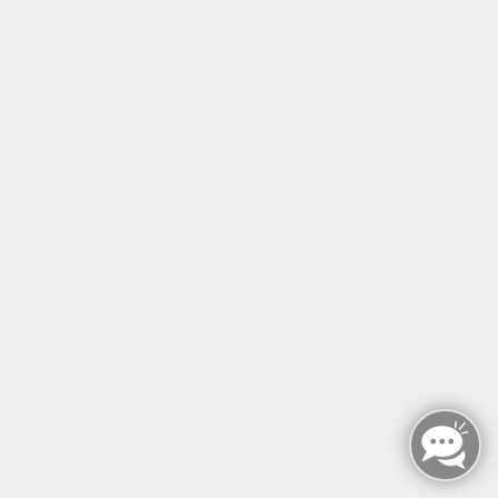
Parkinson
Boxen bei Parkinson
Mo. 22.11.2027 14:00
Berlin
Mirko Lorenz
Bobath
Grundkurs Erwachsene
Mo. 06.12.2027 09:00
Berlin
Birgit Keller