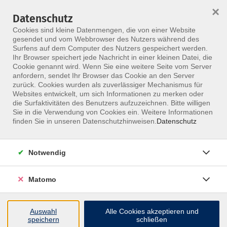
×
Datenschutz
Menü
Cookies sind kleine Datenmengen, die von einer Website
gesendet und vom Webbrowser des Nutzers während des
Surfens auf dem Computer des Nutzers gespeichert werden.
Ihr Browser speichert jede Nachricht in einer kleinen Datei, die
Skip to main content
Cookie genannt wird. Wenn Sie eine weitere Seite vom Server
anfordern, sendet Ihr Browser das Cookie an den Server
zurück. Cookies wurden als zuverlässiger Mechanismus für
Websites entwickelt, um sich Informationen zu merken oder
Neurologie
die Surfaktivitäten des Benutzers aufzuzeichnen. Bitte willigen
Sie in die Verwendung von Cookies ein. Weitere Informationen
finden Sie in unseren Datenschutzhinweisen.
Datenschutz
Notwendig
68 Kurse
Matomo
zurück zu Fachgebiete
Auswahl
Alle Cookies akzeptieren und
speichern
schließen