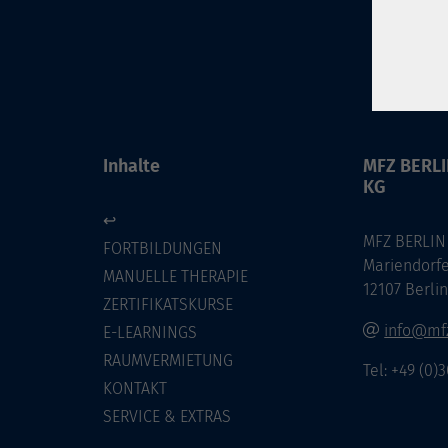
Inhalte
MFZ BERL
KG
↩
MFZ BERLIN
FORTBILDUNGEN
Mariendorf
MANUELLE THERAPIE
12107 Berli
ZERTIFIKATSKURSE
info@mfz
E-LEARNINGS
RAUMVERMIETUNG
Tel: +49 (0)
KONTAKT
SERVICE & EXTRAS