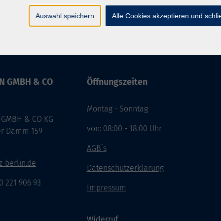
Auswahl speichern
Alle Cookies akzeptieren und schl
IN GMBH & CO
Öffnungszeiten
Montag - Sonntag
 GMBH & CO KG
von: 08:00 - 18:00 Uhr
er Damm 159
n
AGB`s
-berlin.de
Datenschutzerklärung
30 221 906 93
Impressum
Widerruf