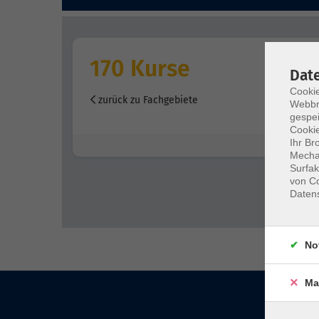
170 Kurse
Dat
Cookie
zurück zu Fachgebiete
Webbr
gespei
Cookie
Ihr Br
Mechan
Surfak
von Co
Daten
No
Ma