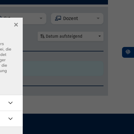
Ort
Dozent
×
Datum aufsteigend
rs
ei, die
en
ndet
ger
 die
dung
en