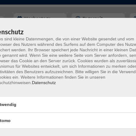
Wochentage
Tageszeit
enschutz
nur buchbare
nur beginnende
s sind kleine Datenmengen, die von einer Website gesendet und vom
owser des Nutzers während des Surfens auf dem Computer des Nutze
chert werden. Ihr Browser speichert jede Nachricht in einer kleinen Dat
mehr lad
 genannt wird. Wenn Sie eine weitere Seite vom Server anfordern, se
owser das Cookie an den Server zurück. Cookies wurden als zuverlässi
ismus für Websites entwickelt, um sich Informationen zu merken oder
Keine passenden Kurse gefunden.
tivitäten des Benutzers aufzuzeichnen. Bitte willigen Sie in die Verwen
okies ein. Weitere Informationen finden Sie in unseren
schutzhinweisen.
Datenschutz
mehr lad
twendig
tomo