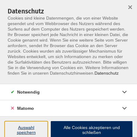
×
Datenschutz
Menü
Cookies sind kleine Datenmengen, die von einer Website
gesendet und vom Webbrowser des Nutzers während des
Surfens auf dem Computer des Nutzers gespeichert werden.
Ihr Browser speichert jede Nachricht in einer kleinen Datei, die
Skip to main content
Cookie genannt wird. Wenn Sie eine weitere Seite vom Server
anfordern, sendet Ihr Browser das Cookie an den Server
zurück. Cookies wurden als zuverlässiger Mechanismus für
Websites entwickelt, um sich Informationen zu merken oder
Online Seminare
die Surfaktivitäten des Benutzers aufzuzeichnen. Bitte willigen
Sie in die Verwendung von Cookies ein. Weitere Informationen
finden Sie in unseren Datenschutzhinweisen.
Datenschutz
Notwendig
0 Kurse
Matomo
zurück zu Neu im Programm
Auswahl
Alle Cookies akzeptieren und
speichern
schließen