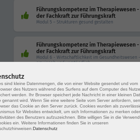
Führungskompetenz im Therapiewesen -
der Fachkraft zur Führungskraft
Modul 5 – Strukturen gesund gestalten
Führungskompetenz im Therapiewesen -
der Fachkraft zur Führungskraft
Modul 6 - Wirtschaftlichkeit im Gesundheitswesen 
praxisnah und verständlich
enschutz
Führungskompetenz im Therapiewesen -
s sind kleine Datenmengen, die von einer Website gesendet und vom
owser des Nutzers während des Surfens auf dem Computer des Nutze
der Fachkraft zur Führungskraft
chert werden. Ihr Browser speichert jede Nachricht in einer kleinen Dat
Modul 7– Rechtliche Kompetenz für Führungskräfte i
 genannt wird. Wenn Sie eine weitere Seite vom Server anfordern, se
Physiotherapie
owser das Cookie an den Server zurück. Cookies wurden als zuverlässi
ismus für Websites entwickelt, um sich Informationen zu merken oder
tivitäten des Benutzers aufzuzeichnen. Bitte willigen Sie in die Verwen
okies ein. Weitere Informationen finden Sie in unseren
Führungskompetenz im Therapiewesen -
schutzhinweisen.
Datenschutz
der Fachkraft zur Führungskraft
Modul 8 - Strategische Führung und Marketing