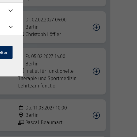
Di. 02.02.2027 09:00
Berlin
Christoph Löffler
ießen
Fr. 05.02.2027 14:00
Berlin
Instiut für funktionelle
Therapie und Sportmedizin
Lehrteam functio
Do. 11.03.2027 10:00
Berlin
Pascal Beaumart