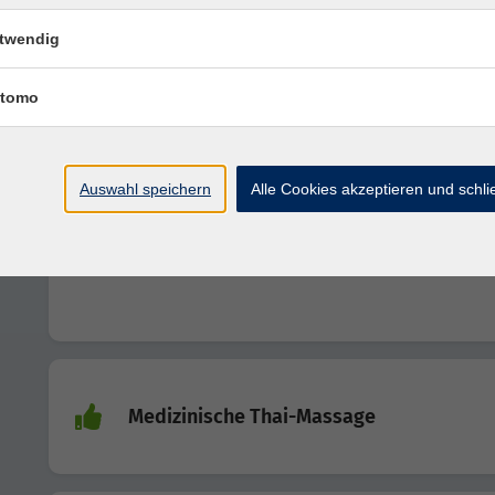
twendig
Epigenetik für Therapeuten
tomo
Auswahl speichern
Alle Cookies akzeptieren und schl
Grundlagen der Sportphysiotherapie
Medizinische Thai-Massage