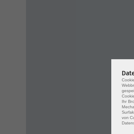
Dat
Cookie
Webbr
gespei
Cookie
Ihr Br
Mechan
Surfak
von Co
Daten