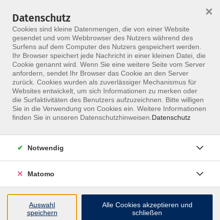
×
Datenschutz
Menü
Cookies sind kleine Datenmengen, die von einer Website
gesendet und vom Webbrowser des Nutzers während des
Surfens auf dem Computer des Nutzers gespeichert werden.
Ihr Browser speichert jede Nachricht in einer kleinen Datei, die
Skip to main content
Cookie genannt wird. Wenn Sie eine weitere Seite vom Server
anfordern, sendet Ihr Browser das Cookie an den Server
zurück. Cookies wurden als zuverlässiger Mechanismus für
Websites entwickelt, um sich Informationen zu merken oder
Ehrlich Silke
die Surfaktivitäten des Benutzers aufzuzeichnen. Bitte willigen
Sie in die Verwendung von Cookies ein. Weitere Informationen
finden Sie in unseren Datenschutzhinweisen.
Datenschutz
Notwendig
1 Kurs
Matomo
zurück zu Referenten
Auswahl
Alle Cookies akzeptieren und
speichern
schließen