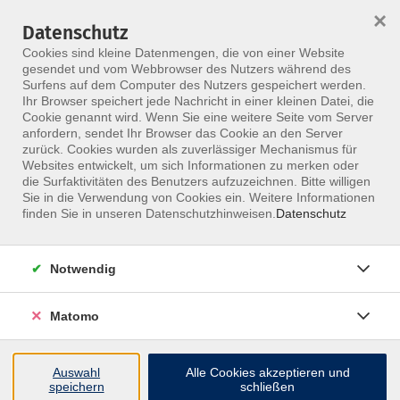
×
Datenschutz
Menü
Cookies sind kleine Datenmengen, die von einer Website
gesendet und vom Webbrowser des Nutzers während des
Surfens auf dem Computer des Nutzers gespeichert werden.
Ihr Browser speichert jede Nachricht in einer kleinen Datei, die
Skip to main content
Cookie genannt wird. Wenn Sie eine weitere Seite vom Server
anfordern, sendet Ihr Browser das Cookie an den Server
zurück. Cookies wurden als zuverlässiger Mechanismus für
Websites entwickelt, um sich Informationen zu merken oder
Ferber Bianca
die Surfaktivitäten des Benutzers aufzuzeichnen. Bitte willigen
Sie in die Verwendung von Cookies ein. Weitere Informationen
finden Sie in unseren Datenschutzhinweisen.
Datenschutz
Notwendig
9 Kurse
Matomo
zurück zu Referenten
Auswahl
Alle Cookies akzeptieren und
speichern
schließen