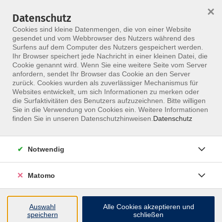
×
Datenschutz
Menü
Cookies sind kleine Datenmengen, die von einer Website
gesendet und vom Webbrowser des Nutzers während des
Surfens auf dem Computer des Nutzers gespeichert werden.
Ihr Browser speichert jede Nachricht in einer kleinen Datei, die
Skip to main content
Cookie genannt wird. Wenn Sie eine weitere Seite vom Server
anfordern, sendet Ihr Browser das Cookie an den Server
zurück. Cookies wurden als zuverlässiger Mechanismus für
Websites entwickelt, um sich Informationen zu merken oder
Lehrteam IVRT
die Surfaktivitäten des Benutzers aufzuzeichnen. Bitte willigen
Sie in die Verwendung von Cookies ein. Weitere Informationen
finden Sie in unseren Datenschutzhinweisen.
Datenschutz
Notwendig
5 Kurse
Matomo
zurück zu Referenten
Auswahl
Alle Cookies akzeptieren und
speichern
schließen