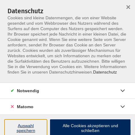
×
Datenschutz
Menü
Cookies sind kleine Datenmengen, die von einer Website
gesendet und vom Webbrowser des Nutzers während des
Surfens auf dem Computer des Nutzers gespeichert werden.
Ihr Browser speichert jede Nachricht in einer kleinen Datei, die
Skip to main content
Cookie genannt wird. Wenn Sie eine weitere Seite vom Server
anfordern, sendet Ihr Browser das Cookie an den Server
zurück. Cookies wurden als zuverlässiger Mechanismus für
Websites entwickelt, um sich Informationen zu merken oder
Rehage Kerstin
die Surfaktivitäten des Benutzers aufzuzeichnen. Bitte willigen
Sie in die Verwendung von Cookies ein. Weitere Informationen
finden Sie in unseren Datenschutzhinweisen.
Datenschutz
Notwendig
3 Kurse
Matomo
zurück zu Referenten
Auswahl
Alle Cookies akzeptieren und
speichern
schließen