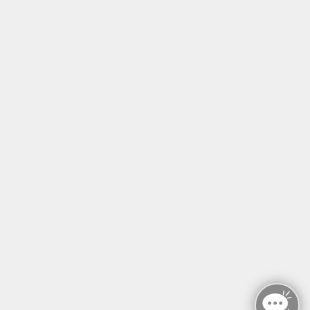
Tel: +49 (0)30 221 906 93
Öffnungszeiten
Montag - Sonntag
von: 08:00 - 18:00 Uhr
AGB`s
Datenschutzerklärung
Impressum
Widerruf