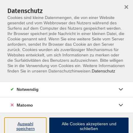
×
Datenschutz
Menü
Cookies sind kleine Datenmengen, die von einer Website
gesendet und vom Webbrowser des Nutzers während des
Surfens auf dem Computer des Nutzers gespeichert werden.
Ihr Browser speichert jede Nachricht in einer kleinen Datei, die
Skip to main content
Cookie genannt wird. Wenn Sie eine weitere Seite vom Server
anfordern, sendet Ihr Browser das Cookie an den Server
zurück. Cookies wurden als zuverlässiger Mechanismus für
Websites entwickelt, um sich Informationen zu merken oder
Schiffner Uwe
die Surfaktivitäten des Benutzers aufzuzeichnen. Bitte willigen
Sie in die Verwendung von Cookies ein. Weitere Informationen
finden Sie in unseren Datenschutzhinweisen.
Datenschutz
Notwendig
2 Kurse
Matomo
zurück zu Referenten
Auswahl
Alle Cookies akzeptieren und
speichern
schließen