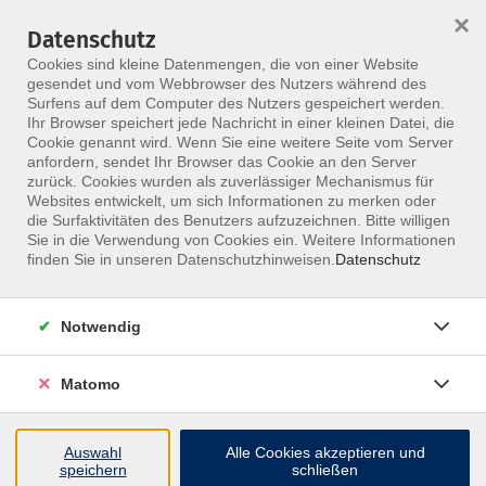
×
Datenschutz
Menü
Cookies sind kleine Datenmengen, die von einer Website
gesendet und vom Webbrowser des Nutzers während des
Surfens auf dem Computer des Nutzers gespeichert werden.
Ihr Browser speichert jede Nachricht in einer kleinen Datei, die
Skip to main content
Cookie genannt wird. Wenn Sie eine weitere Seite vom Server
anfordern, sendet Ihr Browser das Cookie an den Server
zurück. Cookies wurden als zuverlässiger Mechanismus für
Websites entwickelt, um sich Informationen zu merken oder
Zielgruppe
die Surfaktivitäten des Benutzers aufzuzeichnen. Bitte willigen
Sie in die Verwendung von Cookies ein. Weitere Informationen
finden Sie in unseren Datenschutzhinweisen.
Datenschutz
Notwendig
355 Kurse
Matomo
Kurse nach Themen
Physiotherapeuten
325
Auswahl
Alle Cookies akzeptieren und
speichern
schließen
Ergotherapeuten
231