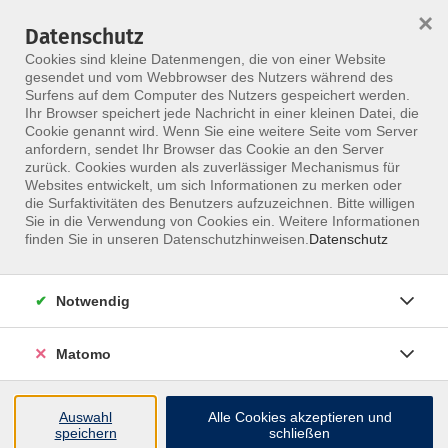
×
Datenschutz
Menü
Cookies sind kleine Datenmengen, die von einer Website
gesendet und vom Webbrowser des Nutzers während des
Surfens auf dem Computer des Nutzers gespeichert werden.
Ihr Browser speichert jede Nachricht in einer kleinen Datei, die
Skip to main content
Cookie genannt wird. Wenn Sie eine weitere Seite vom Server
anfordern, sendet Ihr Browser das Cookie an den Server
zurück. Cookies wurden als zuverlässiger Mechanismus für
Websites entwickelt, um sich Informationen zu merken oder
Athletiktrainer
die Surfaktivitäten des Benutzers aufzuzeichnen. Bitte willigen
Sie in die Verwendung von Cookies ein. Weitere Informationen
finden Sie in unseren Datenschutzhinweisen.
Datenschutz
Notwendig
1 Kurs
Matomo
zurück zu Zielgruppe
Auswahl
Alle Cookies akzeptieren und
speichern
schließen