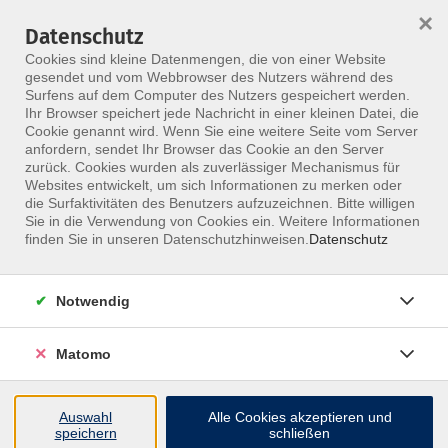
×
Datenschutz
Menü
Cookies sind kleine Datenmengen, die von einer Website
gesendet und vom Webbrowser des Nutzers während des
Surfens auf dem Computer des Nutzers gespeichert werden.
Ihr Browser speichert jede Nachricht in einer kleinen Datei, die
Skip to main content
Cookie genannt wird. Wenn Sie eine weitere Seite vom Server
anfordern, sendet Ihr Browser das Cookie an den Server
zurück. Cookies wurden als zuverlässiger Mechanismus für
Websites entwickelt, um sich Informationen zu merken oder
Heilpraktiker in Ausbildung
die Surfaktivitäten des Benutzers aufzuzeichnen. Bitte willigen
Sie in die Verwendung von Cookies ein. Weitere Informationen
finden Sie in unseren Datenschutzhinweisen.
Datenschutz
Notwendig
14 Kurse
Matomo
zurück zu Zielgruppe
Auswahl
Alle Cookies akzeptieren und
speichern
schließen