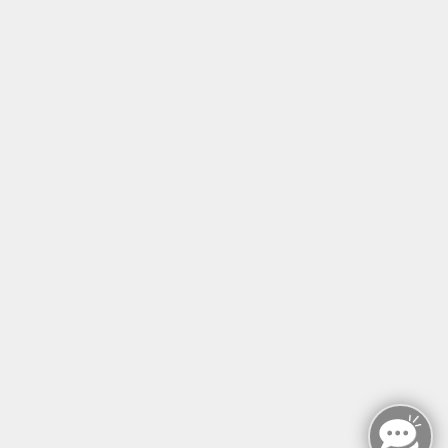
Tel: +49 (0)30 221 906 93
Öffnungszeiten
Montag - Sonntag
von: 08:00 - 18:00 Uhr
AGB`s
Datenschutzerklärung
Impressum
Widerruf