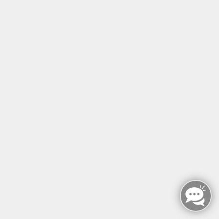
Öffnungszeiten
Montag - Sonntag
von: 08:00 - 18:00 Uhr
AGB`s
Datenschutzerklärung
Impressum
Widerruf