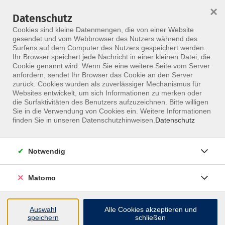
×
Datenschutz
Menü
Cookies sind kleine Datenmengen, die von einer Website
gesendet und vom Webbrowser des Nutzers während des
Surfens auf dem Computer des Nutzers gespeichert werden.
Ihr Browser speichert jede Nachricht in einer kleinen Datei, die
Skip to main content
Cookie genannt wird. Wenn Sie eine weitere Seite vom Server
anfordern, sendet Ihr Browser das Cookie an den Server
zurück. Cookies wurden als zuverlässiger Mechanismus für
Websites entwickelt, um sich Informationen zu merken oder
Pflegepersonal
die Surfaktivitäten des Benutzers aufzuzeichnen. Bitte willigen
Sie in die Verwendung von Cookies ein. Weitere Informationen
finden Sie in unseren Datenschutzhinweisen.
Datenschutz
Notwendig
18 Kurse
Matomo
zurück zu Zielgruppe
Auswahl
Alle Cookies akzeptieren und
speichern
schließen