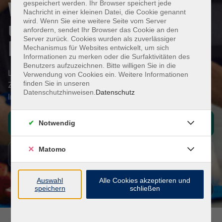
Weiterbildung vor Ort
gespeichert werden. Ihr Browser speichert jede
Nachricht in einer kleinen Datei, die Cookie genannt
wird. Wenn Sie eine weitere Seite vom Server
und digital
anfordern, sendet Ihr Browser das Cookie an den
Server zurück. Cookies wurden als zuverlässiger
kombinieren
Mechanismus für Websites entwickelt, um sich
Informationen zu merken oder die Surfaktivitäten des
Benutzers aufzuzeichnen. Bitte willigen Sie in die
Lerne flexibel im Kursraum in Berlin oder per Live-
Verwendung von Cookies ein. Weitere Informationen
finden Sie in unseren
Zuschaltung. Moderne Seminartechnik, direkte
Datenschutzhinweisen.
Datenschutz
Interaktion und klare Struktur für deinen Praxisalltag.
Zum Hybrid-Konzept
Notwendig
Matomo
Vorteile ansehen
Auswahl
Alle Cookies akzeptieren und
speichern
schließen