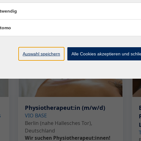
Veröffentlicht:
Jetzt
twendig
27.05.2026
bewerben
tomo
Auswahl speichern
Alle Cookies akzeptieren und schl
Physiotherapeut:in (m/w/d)
s
VIO BASE
Berlin (nahe Hallesches Tor),
Deutschland
Wir suchen Physiotherapeut:innen!