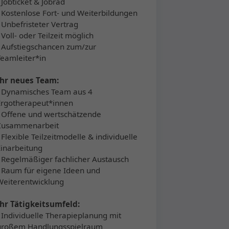
▪ Jobticket & Jobrad
▪ Kostenlose Fort- und Weiterbildungen
▪ Unbefristeter Vertrag
 Voll- oder Teilzeit möglich
▪ Aufstiegschancen zum/zur
Teamleiter*in
Ihr neues Team:
▪ Dynamisches Team aus 4
Ergotherapeut*innen
▪ Offene und wertschätzende
Zusammenarbeit
▪ Flexible Teilzeitmodelle & individuelle
Einarbeitung
▪ Regelmäßiger fachlicher Austausch
▪ Raum für eigene Ideen und
Weiterentwicklung
Ihr Tätigkeitsumfeld:
▪ Individuelle Therapieplanung mit
großem Handlungsspielraum