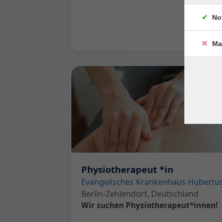
No
Ma
Physiotherapeut *in
Evangelisches Krankenhaus Hubertu
Berlin-Zehlendorf, Deutschland
Wir suchen Physiotherapeut*innen!