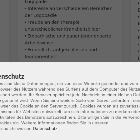
Logopäde
▪ Interesse an verschiedenen Bereichen
der Logopädie
▪
▪ Freude an der Therapie
unterschiedlicher Krankheitsbilder
▪ Empathische und patientenorientierte
Arbeitsweise
▪ Freundlich, aufgeschlossen und
teamorientiert
Bewerbung:
enschutz
Bewerbungsschluss: 31.07.2026
Eintritt: nächstmöglich · Vollzeit / Teilzeit
s sind kleine Datenmengen, die von einer Website gesendet und vom
E
owser des Nutzers während des Surfens auf dem Computer des Nutze
Jobnummer: EKS_006490
chert werden. Ihr Browser speichert jede Nachricht in einer kleinen Dat
 genannt wird. Wenn Sie eine weitere Seite vom Server anfordern, se
Kontakt:
owser das Cookie an den Server zurück. Cookies wurden als zuverlässi
Johannesstift Diakonie
ismus für Websites entwickelt, um sich Informationen zu merken oder
tivitäten des Benutzers aufzuzeichnen. Bitte willigen Sie in die Verwen
Zentrale Dienste Personal Berlin |
okies ein. Weitere Informationen finden Sie in unseren
Personal
schutzhinweisen.
Datenschutz
Siemensdamm 50, 13629 Berlin
E-Mail: bewerbung@jsd.de