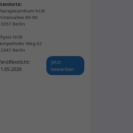
Standorte:
Therapiezentrum NUR
Prinzenallee 89-90
13357 Berlin
Physio NUR
Tempelhofer Weg 62
12347 Berlin
Veröffentlicht:
Jetzt
11.05.2026
bewerben