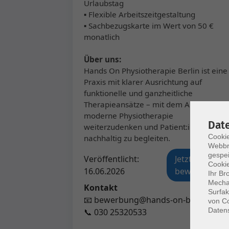
Urlaubstag
▪ Flexible Arbeitszeitgestaltung
▪ Sachbezugskarte im Wert von 50 €
monatlich
Über uns:
Hands On Physiotherapie Berlin ist eine
Praxis mit klarer Ausrichtung auf
funktionelle und ganzheitliche
Therapieansätze – mit dem Anspruch,
moderne Physiotherapie
Dat
weiterzudenken und Patient:innen
Cookie
nachhaltig zu begleiten.
Webbr
gespei
Veröffentlicht:
Jetzt
Cookie
16.06.2026
bewerben
Ihr Br
Mechan
Kontakt
Surfak
📧 bewerbung@hands-on-berlin.de
von Co
Daten
📞 030 25320533