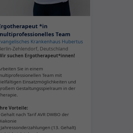
Ergotherapeut *in
multiprofessionelles Team
Evangelisches Krankenhaus Hubertus
Berlin-Zehlendorf, Deutschland
Wir suchen Ergotherapeut*innen!
Arbeiten Sie in einem
multiprofessionellen Team mit
vielfältigen Einsatzmöglichkeiten und
großem Gestaltungsspielraum in der
Therapie.
Ihre Vorteile:
▪ Gehalt nach Tarif AVR DWBO der
Diakonie
▪ Jahressonderzahlungen (13. Gehalt)