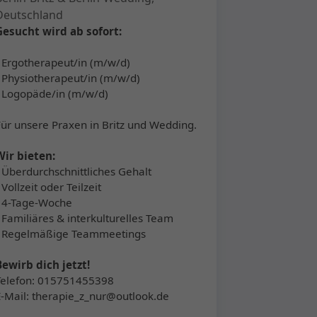
Deutschland
Gesucht wird ab sofort:
▪ Ergotherapeut/in (m/w/d)
▪ Physiotherapeut/in (m/w/d)
▪ Logopäde/in (m/w/d)
Für unsere Praxen in Britz und Wedding.
Wir bieten:
▪ Überdurchschnittliches Gehalt
 Vollzeit oder Teilzeit
▪ 4-Tage-Woche
▪ Familiäres & interkulturelles Team
▪ Regelmäßige Teammeetings
Bewirb dich jetzt!
Telefon: 015751455398
E-Mail: therapie_z_nur@outlook.de