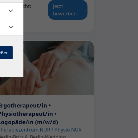
Veröffentlicht:
Jetzt
27.05.2026
bewerben
ießen
Ergotherapeut/in •
Physiotherapeut/in •
Logopäde/in (m/w/d)
Therapiezentrum NUR / Physio NUR
Berlin-Britz & Berlin-Wedding,