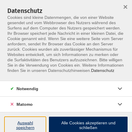
×
Datenschutz
Menü
Cookies sind kleine Datenmengen, die von einer Website
gesendet und vom Webbrowser des Nutzers während des
Surfens auf dem Computer des Nutzers gespeichert werden.
Ihr Browser speichert jede Nachricht in einer kleinen Datei, die
Skip to main content
Cookie genannt wird. Wenn Sie eine weitere Seite vom Server
anfordern, sendet Ihr Browser das Cookie an den Server
zurück. Cookies wurden als zuverlässiger Mechanismus für
IHK-orientierte Weiterbildung für Praxisorganisation und
Websites entwickelt, um sich Informationen zu merken oder
Führung
die Surfaktivitäten des Benutzers aufzuzeichnen. Bitte willigen
Sie in die Verwendung von Cookies ein. Weitere Informationen
Praxis-Manager im
finden Sie in unseren Datenschutzhinweisen.
Datenschutz
Therapiewesen am MFZ
Notwendig
Berlin
Matomo
Der Praxismanager-Lehrgang vermittelt
Management-, Organisations- und
Führungskompetenz für moderne
Auswahl
Alle Cookies akzeptieren und
speichern
schließen
Therapieeinrichtungen.