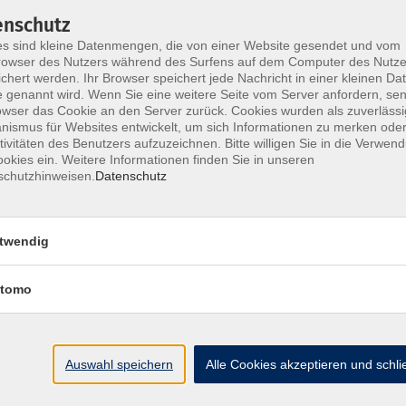
enschutz
Inhalt :
s sind kleine Datenmengen, die von einer Website gesendet und vom
owser des Nutzers während des Surfens auf dem Computer des Nutze
Vorname
chert werden. Ihr Browser speichert jede Nachricht in einer kleinen Dat
Name
 genannt wird. Wenn Sie eine weitere Seite vom Server anfordern, se
Adresse
owser das Cookie an den Server zurück. Cookies wurden als zuverlässi
ismus für Websites entwickelt, um sich Informationen zu merken oder
gültige Handynummer
tivitäten des Benutzers aufzuzeichnen. Bitte willigen Sie in die Verwen
gültige Mailadresse
okies ein. Weitere Informationen finden Sie in unseren
Nachricht mit Kursnu
schutzhinweisen.
Datenschutz
Bitte nutze Deine realistisc
twendig
Teilnehmer verifizieren.
tomo
Du bekommst dann von uns e
Zahlungsaufforderung.
Eine Bitte haben wir noch.
Auswahl speichern
Alle Cookies akzeptieren und schl