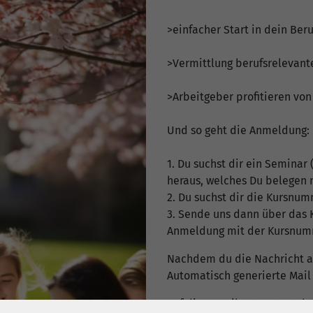
>einfacher Start in dein Ber
>Vermittlung berufsrelevant
>Arbeitgeber profitieren von
Und so geht die Anmeldung:
1. Du suchst dir ein Seminar 
heraus, welches Du belegen 
2. Du suchst dir die Kursnu
3. Sende uns dann über das 
Anmeldung mit der Kursnum
Nachdem du die Nachricht a
Automatisch generierte Mail
Auf diese Mail Antwortest d