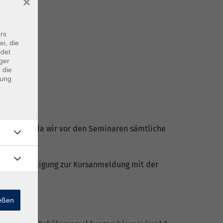
×
rs
ei, die
ndet
ger
 die
dung
mmer
hen Daten, da wir vor den Seminaren sämtliche
ine Bestätigung zur Kursanmeldung mit der
ießen