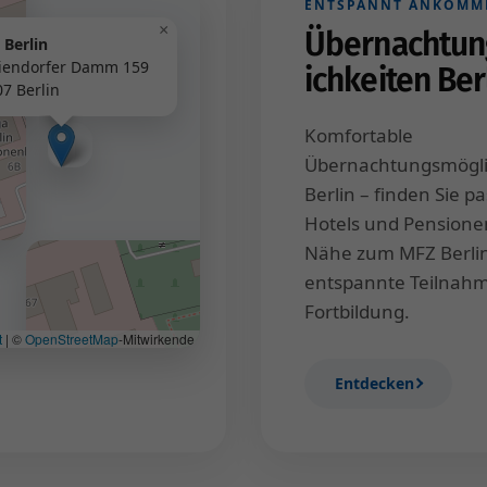
ENTSPANNT ANKOMM
×
Übernachtun
 Berlin
iendorfer Damm 159
ichkeiten Ber
7 Berlin
Komfortable
Übernachtungsmögli
Berlin – finden Sie p
Hotels und Pensionen
Nähe zum MFZ Berlin
entspannte Teilnahm
Fortbildung.
t
|
©
OpenStreetMap
-Mitwirkende
Entdecken