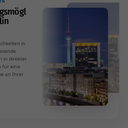
EN
gsmögl
lin
chkeiten in
assende
 in direkter
 für eine
e an Ihrer