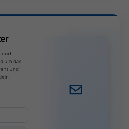
onen.
ter
e und
nd um das
vant und
dein