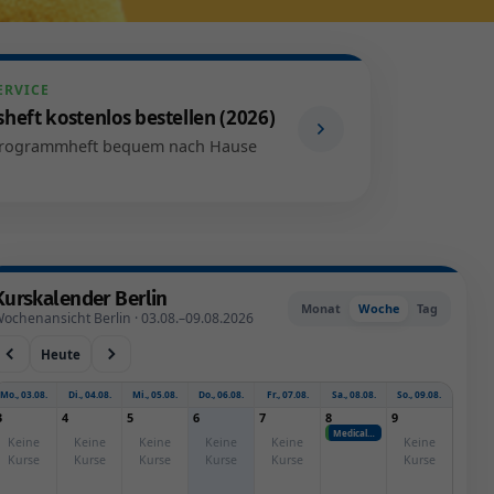
ERVICE
heft kostenlos bestellen (2026)
 Programmheft bequem nach Hause
Kurskalender Berlin
Monat
Woche
Tag
ochenansicht Berlin · 03.08.–09.08.2026
Heute
Mo., 03.08.
Di., 04.08.
Mi., 05.08.
Do., 06.08.
Fr., 07.08.
Sa., 08.08.
So., 09.08.
3
4
5
6
7
8
9
Medical Flossing
Keine
Keine
Keine
Keine
Keine
Keine
Kurse
Kurse
Kurse
Kurse
Kurse
Kurse