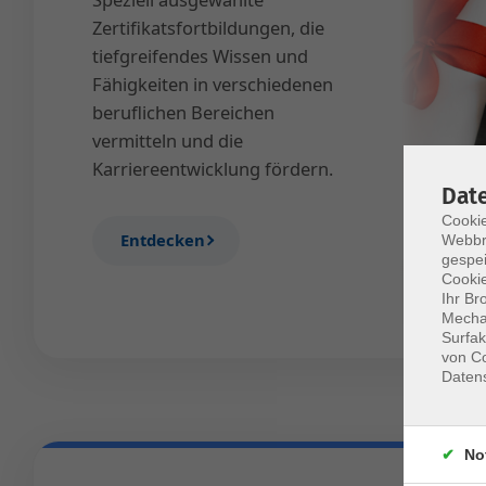
Zertifikatsfortbildungen, die
tiefgreifendes Wissen und
Fähigkeiten in verschiedenen
beruflichen Bereichen
vermitteln und die
Karriereentwicklung fördern.
Dat
Cookie
Entdecken
Webbr
gespei
Cookie
Ihr Br
Mechan
Surfak
von Co
Daten
No