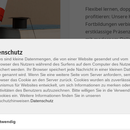
Flexibel lernen, dop
profitieren: Unsere 
Fortbildungen verb
erstklassige Präsen
mit modernem Onli
Komfort – live, inter
enschutz
ortsunabhängig!
s sind kleine Datenmengen, die von einer Website gesendet und vom
owser des Nutzers während des Surfens auf dem Computer des Nutze
chert werden. Ihr Browser speichert jede Nachricht in einer kleinen Dat
Erfahre Mehr
 genannt wird. Wenn Sie eine weitere Seite vom Server anfordern, se
owser das Cookie an den Server zurück. Cookies wurden als zuverlässi
ismus für Websites entwickelt, um sich Informationen zu merken oder
tivitäten des Benutzers aufzuzeichnen. Bitte willigen Sie in die Verwen
okies ein. Weitere Informationen finden Sie in unseren
schutzhinweisen.
Datenschutz
twendig