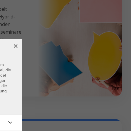
pelt
Hybrid-
inden
zseminare
ne-
×
aktiv und
rs
ei, die
ndet
ger
 die
dung