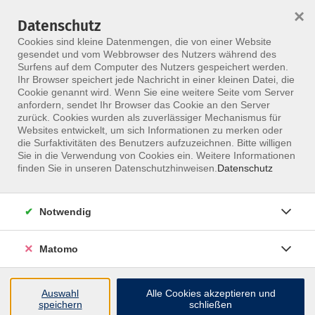
×
Datenschutz
Menü
Cookies sind kleine Datenmengen, die von einer Website
gesendet und vom Webbrowser des Nutzers während des
Surfens auf dem Computer des Nutzers gespeichert werden.
Ihr Browser speichert jede Nachricht in einer kleinen Datei, die
Skip to main content
Cookie genannt wird. Wenn Sie eine weitere Seite vom Server
anfordern, sendet Ihr Browser das Cookie an den Server
zurück. Cookies wurden als zuverlässiger Mechanismus für
Interdisziplinäre Weiterbildung für Kiefer, Haltung und
Websites entwickelt, um sich Informationen zu merken oder
Funktion
die Surfaktivitäten des Benutzers aufzuzeichnen. Bitte willigen
Sie in die Verwendung von Cookies ein. Weitere Informationen
CMD Therapeut am MFZ
finden Sie in unseren Datenschutzhinweisen.
Datenschutz
Berlin
Notwendig
Die CMD-Weiterbildung verbindet craniomandibuläre
Matomo
Diagnostik, manuelle Techniken, Clinical Reasoning
und interdisziplinäre Kommunikation.
Auswahl
Alle Cookies akzeptieren und
speichern
schließen