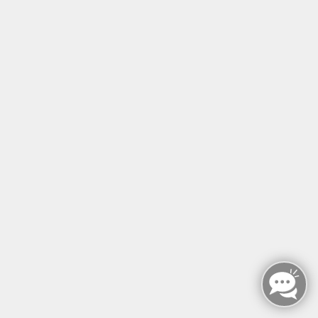
Große Heilpraktiker-Ausbildung
Heilpraktiker-Ausbildung Jahreskurs Online
Mi. 22.09.2027 16:00
Online
Paul Inama (Leiter) Lehrteam EOS Institut
Osteo-o-Voice 2
(Kranio-Laryngo-Faszial)
Fr. 24.09.2027 09:00
Berlin
Sven-Christian Sutmar