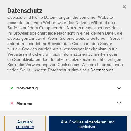
×
Datenschutz
Menü
Cookies sind kleine Datenmengen, die von einer Website
gesendet und vom Webbrowser des Nutzers während des
Surfens auf dem Computer des Nutzers gespeichert werden.
Ihr Browser speichert jede Nachricht in einer kleinen Datei, die
Skip to main content
Cookie genannt wird. Wenn Sie eine weitere Seite vom Server
anfordern, sendet Ihr Browser das Cookie an den Server
zurück. Cookies wurden als zuverlässiger Mechanismus für
Websites entwickelt, um sich Informationen zu merken oder
Fachgebiete
die Surfaktivitäten des Benutzers aufzuzeichnen. Bitte willigen
Sie in die Verwendung von Cookies ein. Weitere Informationen
finden Sie in unseren Datenschutzhinweisen.
Datenschutz
Notwendig
358 Kurse
Matomo
Kurse nach Themen
Orthopädie
170
Auswahl
Alle Cookies akzeptieren und
speichern
schließen
Chirurgie
27