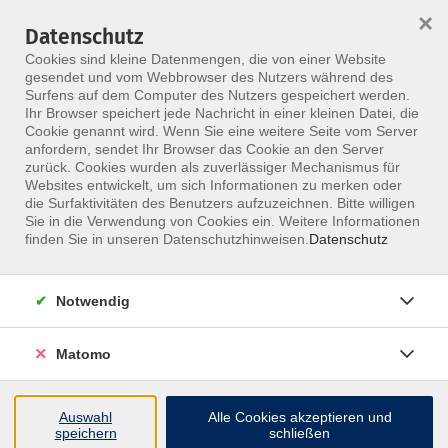
×
Datenschutz
Menü
Cookies sind kleine Datenmengen, die von einer Website
gesendet und vom Webbrowser des Nutzers während des
Surfens auf dem Computer des Nutzers gespeichert werden.
Ihr Browser speichert jede Nachricht in einer kleinen Datei, die
Skip to main content
Cookie genannt wird. Wenn Sie eine weitere Seite vom Server
anfordern, sendet Ihr Browser das Cookie an den Server
zurück. Cookies wurden als zuverlässiger Mechanismus für
Websites entwickelt, um sich Informationen zu merken oder
Referenten
die Surfaktivitäten des Benutzers aufzuzeichnen. Bitte willigen
Sie in die Verwendung von Cookies ein. Weitere Informationen
finden Sie in unseren Datenschutzhinweisen.
Datenschutz
Notwendig
359 Kurse
Matomo
Kurse nach Themen
Assenbrunner Christian
4
Auswahl
Alle Cookies akzeptieren und
speichern
schließen
Backhaus Mandy
3