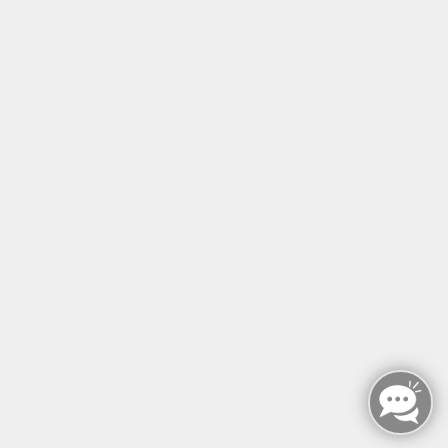
Öffnungszeiten
Montag - Sonntag
von: 08:00 - 18:00 Uhr
AGB`s
Datenschutzerklärung
Impressum
Widerruf