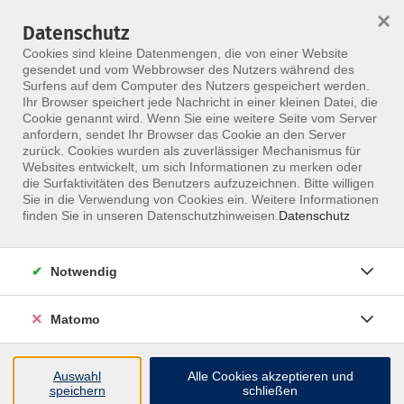
×
Datenschutz
Menü
Cookies sind kleine Datenmengen, die von einer Website
gesendet und vom Webbrowser des Nutzers während des
Surfens auf dem Computer des Nutzers gespeichert werden.
Ihr Browser speichert jede Nachricht in einer kleinen Datei, die
Skip to main content
Cookie genannt wird. Wenn Sie eine weitere Seite vom Server
anfordern, sendet Ihr Browser das Cookie an den Server
zurück. Cookies wurden als zuverlässiger Mechanismus für
Weiterbildungen &
Websites entwickelt, um sich Informationen zu merken oder
die Surfaktivitäten des Benutzers aufzuzeichnen. Bitte willigen
Kurse für Heilpraktiker
Sie in die Verwendung von Cookies ein. Weitere Informationen
finden Sie in unseren Datenschutzhinweisen.
Datenschutz
Stärke deine Kompetenz als Heilpraktiker:
Von modernen Therapiekonzepten über
Notwendig
Naturheilkunde bis hin zu ganzheitlichen
Diagnoseverfahren – das MFZ Berlin bietet
Matomo
dir vielfältige Fortbildungsmöglichkeiten.
Auswahl
Alle Cookies akzeptieren und
speichern
schließen