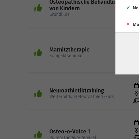
Osteopathische Behandlung
von Kindern
No
Grundkurs
S
Ma
Marnitztherapie
Kompaktseminar
Bl
Neuroathletiktraining
Weiterbildung Neuroathletikkurs
Osteo-o-Voice 1
Pulmo-Thorako-Zervikal