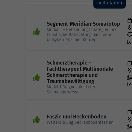
mehr laden
Segment-Meridian-Somatotop
Modul 2 – Behandlungsstrategien und
holistische Betrachtung nach dem
biokybernetischen Konzept
Le
Schmerztherapie -
Fachtherapeut Multimodale
Schmerztherapie und
Traumabewältigung
Le
Modul 1 Diagnostik akuter
Schmerzprozesse
Faszie und Beckenboden
Weiterbildung Beckenbodenfaszien