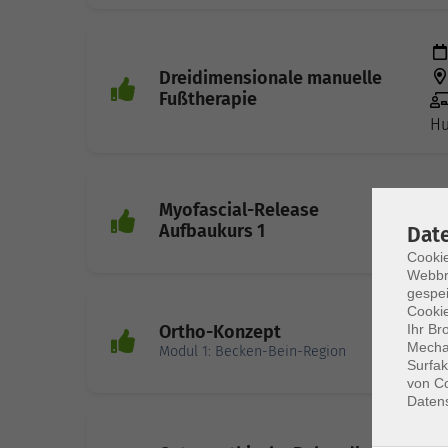
Dreidimensionale manuelle
Fußtherapie
Hu
Myofascial-Release
Aufbaukurs 1
Dat
Cookie
Webbr
gespei
Cookie
Ihr Br
Ortho-Konzept
Mechan
Modul 1: Becken-Bein-Region
Surfak
von Co
Daten