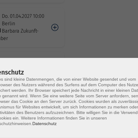
Do. 01.04.2027 10:00
Berlin
Barbara Zukunft-
ber
Fr. 02.04.2027 13:00
Berlin
enschutz
Claudius Nestvogel
s sind kleine Datenmengen, die von einer Website gesendet und vom
owser des Nutzers während des Surfens auf dem Computer des Nutze
chert werden. Ihr Browser speichert jede Nachricht in einer kleinen Dat
 genannt wird. Wenn Sie eine weitere Seite vom Server anfordern, se
Fr. 09.04.2027 09:00
owser das Cookie an den Server zurück. Cookies wurden als zuverlässi
HYBRIDKURS
ismus für Websites entwickelt, um sich Informationen zu merken oder
Pierre Mailand
tivitäten des Benutzers aufzuzeichnen. Bitte willigen Sie in die Verwen
okies ein. Weitere Informationen finden Sie in unseren
schutzhinweisen.
Datenschutz
Fr. 09.04.2027 10:00