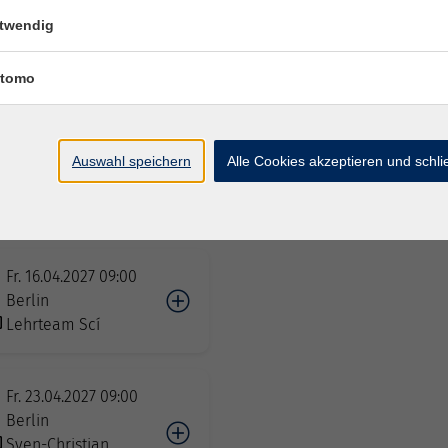
HYBRIDKURS
twendig
Lothar
chwegmann
tomo
Mi. 14.04.2027 08:30
HYBRIDKURS
Auswahl speichern
Alle Cookies akzeptieren und schl
Johanna
umenschein
Fr. 16.04.2027 09:00
Berlin
Lehrteam Scí
Fr. 23.04.2027 09:00
Berlin
Sven-Christian