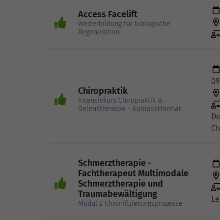
Access Facelift
Weiterbildung für biologische
Regeneration
09
Chiropraktik
Intensivkurs Chiropraktik &
Gelenktherapie - Kompaktformat
De
Ch
Schmerztherapie -
Fachtherapeut Multimodale
Schmerztherapie und
Traumabewältigung
Le
Modul 2 Chronifizierungsprozesse