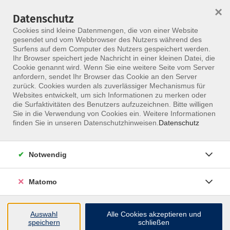
×
Datenschutz
Menü
Cookies sind kleine Datenmengen, die von einer Website
gesendet und vom Webbrowser des Nutzers während des
Surfens auf dem Computer des Nutzers gespeichert werden.
Ihr Browser speichert jede Nachricht in einer kleinen Datei, die
Skip to main content
Cookie genannt wird. Wenn Sie eine weitere Seite vom Server
anfordern, sendet Ihr Browser das Cookie an den Server
Der Kurs konnte nicht gefunden werden.
zurück. Cookies wurden als zuverlässiger Mechanismus für
Websites entwickelt, um sich Informationen zu merken oder
die Surfaktivitäten des Benutzers aufzuzeichnen. Bitte willigen
Sie in die Verwendung von Cookies ein. Weitere Informationen
finden Sie in unseren Datenschutzhinweisen.
Datenschutz
Notwendig
Matomo
Inhalte
Auswahl
Alle Cookies akzeptieren und
↩
speichern
schließen