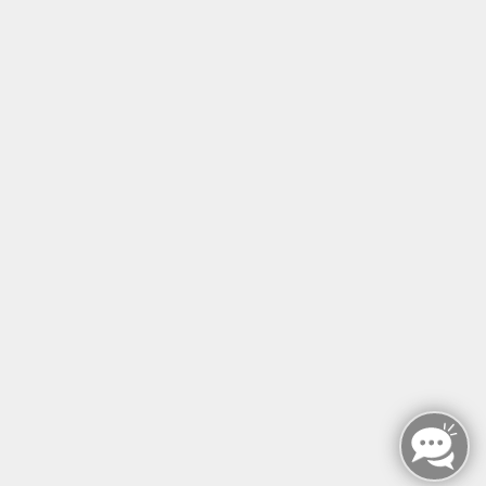
Tel: +49 (0)30 221 906 93
Öffnungszeiten
Montag - Sonntag
von: 08:00 - 18:00 Uhr
AGB`s
Datenschutzerklärung
Impressum
Widerruf