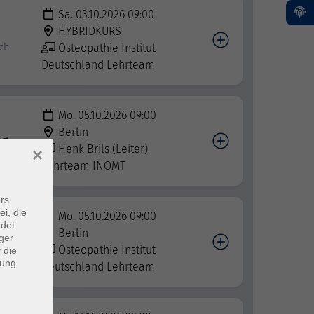
Sa. 03.10.2026 09:00
HYBRIDKURS
ch
Osteopathie Institut
Deutschland Lehrteam
Mo. 05.10.2026 09:00
Berlin
ng
Henk Brils (Leiter)
×
Lehrteam INOMT
rs
ei, die
Mo. 05.10.2026 09:00
ndet
Berlin
ger
Osteopathie Institut
 die
dung
Deutschland Lehrteam