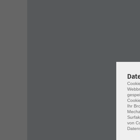
Dat
Cookie
Webbr
gespei
Cookie
Ihr Br
Mechan
Surfak
von Co
Daten