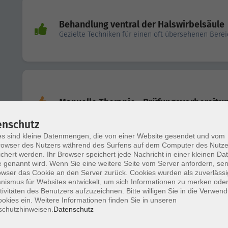
Behandlung ventral der Halswirbelsäule
Gezielte Techniken für einen oft übersehenen Berei
Manuelle Therapie - Prüfungsvorbereitu
enschutz
s sind kleine Datenmengen, die von einer Website gesendet und vom
owser des Nutzers während des Surfens auf dem Computer des Nutze
chert werden. Ihr Browser speichert jede Nachricht in einer kleinen Dat
 genannt wird. Wenn Sie eine weitere Seite vom Server anfordern, se
Osteoartikuläre Techniken Cervical
owser das Cookie an den Server zurück. Cookies wurden als zuverlässi
Mobilisation von Halswirbelsäule und
ismus für Websites entwickelt, um sich Informationen zu merken oder
Atlantooccipitalgelenk
tivitäten des Benutzers aufzuzeichnen. Bitte willigen Sie in die Verwen
okies ein. Weitere Informationen finden Sie in unseren
schutzhinweisen.
Datenschutz