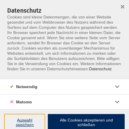
×
Datenschutz
Menü
Cookies sind kleine Datenmengen, die von einer Website
gesendet und vom Webbrowser des Nutzers während des
Surfens auf dem Computer des Nutzers gespeichert werden.
Ihr Browser speichert jede Nachricht in einer kleinen Datei, die
Skip to main content
Cookie genannt wird. Wenn Sie eine weitere Seite vom Server
anfordern, sendet Ihr Browser das Cookie an den Server
zurück. Cookies wurden als zuverlässiger Mechanismus für
Websites entwickelt, um sich Informationen zu merken oder
Benz Valeska
die Surfaktivitäten des Benutzers aufzuzeichnen. Bitte willigen
Sie in die Verwendung von Cookies ein. Weitere Informationen
finden Sie in unseren Datenschutzhinweisen.
Datenschutz
Notwendig
2 Kurse
Matomo
zurück zu Referenten
Auswahl
Alle Cookies akzeptieren und
speichern
schließen