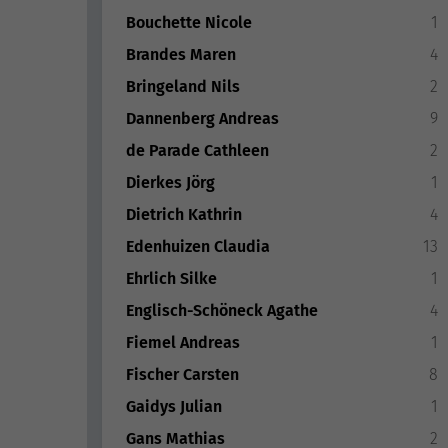
Bouchette Nicole
1
Brandes Maren
4
Bringeland Nils
2
Dannenberg Andreas
9
de Parade Cathleen
2
Dierkes Jörg
1
Dietrich Kathrin
4
Edenhuizen Claudia
13
Ehrlich Silke
1
Englisch-Schöneck Agathe
4
Fiemel Andreas
1
Fischer Carsten
8
Gaidys Julian
1
Gans Mathias
2