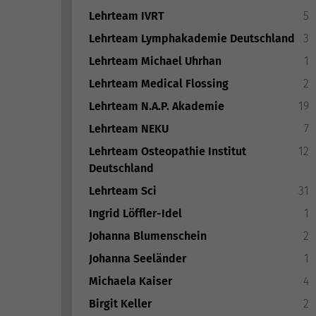
Lehrteam IVRT
5
Lehrteam Lymphakademie Deutschland
3
Lehrteam Michael Uhrhan
1
Lehrteam Medical Flossing
2
Lehrteam N.A.P. Akademie
19
Lehrteam NEKU
7
Lehrteam Osteopathie Institut
12
Deutschland
Lehrteam Sci
31
Ingrid Löffler-Idel
1
Johanna Blumenschein
2
Johanna Seeländer
1
Michaela Kaiser
4
Birgit Keller
2