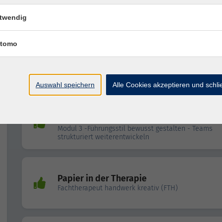
mit Bewegung und Spaß
twendig
tomo
Atemtherapie in der Geriatrie
Konzept Schlaffhorst-Andersen
Auswahl speichern
Alle Cookies akzeptieren und schl
Führungskompetenz im Therapiewesen -
der Fachkraft zur Führungskraft
Modul 3 -Führungsstil bewusst gestalten - Teams
strukturiert weiterentwickeln
Papier in der Therapie
Fachtherapeut handwerk kreativ (FTH)