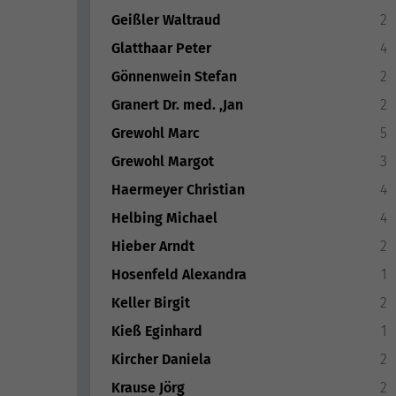
Geißler Waltraud
2
Glatthaar Peter
4
Gönnenwein Stefan
2
Granert Dr. med. ,Jan
2
Grewohl Marc
5
Grewohl Margot
3
Haermeyer Christian
4
Helbing Michael
4
Hieber Arndt
2
Hosenfeld Alexandra
1
Keller Birgit
2
Kieß Eginhard
1
Kircher Daniela
2
Krause Jörg
2