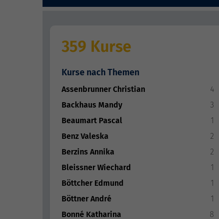
359 Kurse
Kurse nach Themen
Assenbrunner Christian
4
Backhaus Mandy
3
Beaumart Pascal
1
Benz Valeska
2
Berzins Annika
2
Bleissner Wiechard
1
Böttcher Edmund
1
Böttner André
1
Bonné Katharina
8