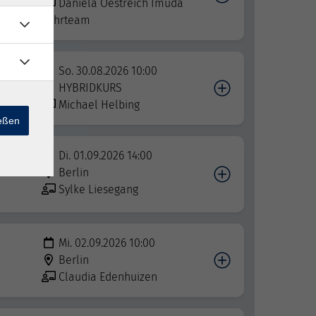
Daniela Oestreich Imuda
Lehrteam
So. 30.08.2026 10:00
HYBRIDKURS
Michael Helbing
ießen
 Von
Di. 01.09.2026 14:00
Berlin
Sylke Liesegang
Mi. 02.09.2026 10:00
Berlin
Claudia Edenhuizen