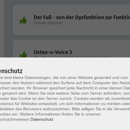
Der Fuß - von der Dysfunktion zur Funkti
Online-Seminar
Osteo-o-Voice 3
(Brustbein-Zwerchfell-Wirbelsäule-Hals)
enschutz
s sind kleine Datenmengen, die von einer Website gesendet und vom
owser des Nutzers während des Surfens auf dem Computer des Nutze
Der Fuß 2.0 - Systemische Einflussfaktor
chert werden. Ihr Browser speichert jede Nachricht in einer kleinen Dat
auf den Fuß
 genannt wird. Wenn Sie eine weitere Seite vom Server anfordern, se
Online-Seminar
owser das Cookie an den Server zurück. Cookies wurden als zuverlässi
ismus für Websites entwickelt, um sich Informationen zu merken oder
tivitäten des Benutzers aufzuzeichnen. Bitte willigen Sie in die Verwen
okies ein. Weitere Informationen finden Sie in unseren
schutzhinweisen.
Datenschutz
Gedächtnistraining