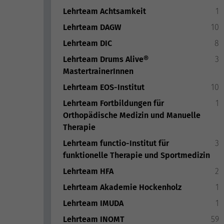
Lehrteam Achtsamkeit
1
Lehrteam DAGW
10
Lehrteam DIC
8
Lehrteam Drums Alive®
3
MastertrainerInnen
Lehrteam EOS-Institut
10
Lehrteam Fortbildungen für
1
Orthopädische Medizin und Manuelle
Therapie
Lehrteam functio-Institut für
3
funktionelle Therapie und Sportmedizin
Lehrteam HFA
2
Lehrteam Akademie Hockenholz
1
Lehrteam IMUDA
1
Lehrteam INOMT
59