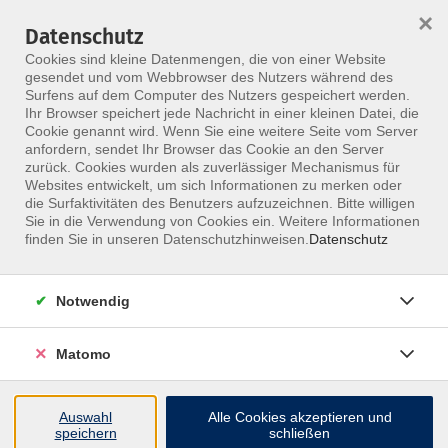
×
Datenschutz
Menü
Cookies sind kleine Datenmengen, die von einer Website
gesendet und vom Webbrowser des Nutzers während des
Surfens auf dem Computer des Nutzers gespeichert werden.
Ihr Browser speichert jede Nachricht in einer kleinen Datei, die
Skip to main content
Cookie genannt wird. Wenn Sie eine weitere Seite vom Server
anfordern, sendet Ihr Browser das Cookie an den Server
zurück. Cookies wurden als zuverlässiger Mechanismus für
Websites entwickelt, um sich Informationen zu merken oder
die Surfaktivitäten des Benutzers aufzuzeichnen. Bitte willigen
Sie in die Verwendung von Cookies ein. Weitere Informationen
finden Sie in unseren Datenschutzhinweisen.
Datenschutz
Notwendig
Fasziale Therapie des INOMT
Teil 2
Matomo
Die Stunden sind anerkannt für die Osteopathie-
Ausbildung des INOMT
Auswahl
Alle Cookies akzeptieren und
speichern
schließen