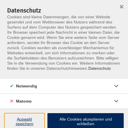
×
Datenschutz
Menü
Cookies sind kleine Datenmengen, die von einer Website
gesendet und vom Webbrowser des Nutzers während des
Surfens auf dem Computer des Nutzers gespeichert werden.
Ihr Browser speichert jede Nachricht in einer kleinen Datei, die
Skip to main content
Cookie genannt wird. Wenn Sie eine weitere Seite vom Server
anfordern, sendet Ihr Browser das Cookie an den Server
zurück. Cookies wurden als zuverlässiger Mechanismus für
Websites entwickelt, um sich Informationen zu merken oder
die Surfaktivitäten des Benutzers aufzuzeichnen. Bitte willigen
Sie in die Verwendung von Cookies ein. Weitere Informationen
finden Sie in unseren Datenschutzhinweisen.
Datenschutz
Notwendig
N.A.P.-Ausbildung - Fachtherapeut für Neuro-
Orthopädische Therapie N.A.P.®
Matomo
Modul 4: Prüfungsmodul
Im 2 tägigen Prüfungskurs zur Anerkennung zum
Auswahl
Alle Cookies akzeptieren und
speichern
schließen
Neuro-Orthopädischen Fachterapeuten befinden sich