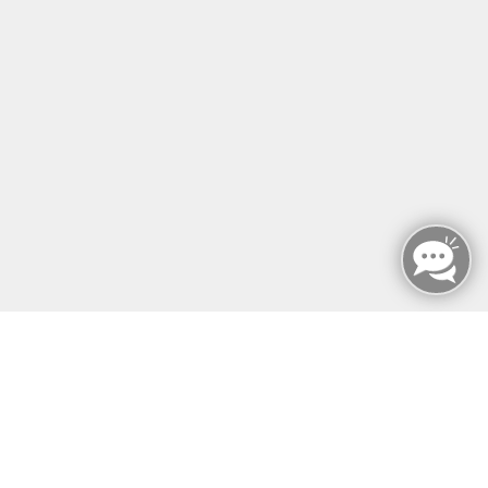
SERVICE & EXTRAS
MFZ BERLIN GMBH & CO KG
MFZ BERLIN GMBH & CO KG
Mariendorfer Damm 159
12107 Berlin
info@mfz-berlin.de
Tel: +49 (0)30 221 906 93
Öffnungszeiten
Montag - Sonntag