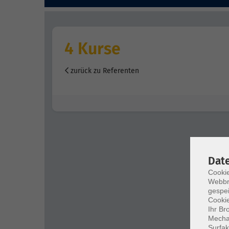
4 Kurse
zurück zu Referenten
Dat
Cookie
Webbr
gespei
Cookie
Ihr Br
Mechan
Surfak