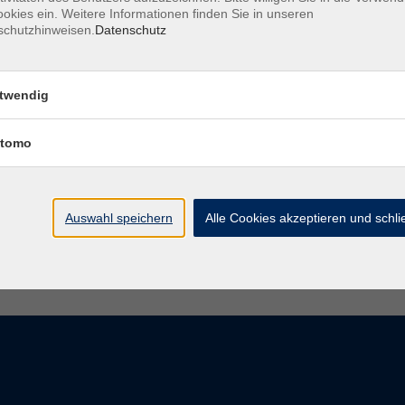
okies ein. Weitere Informationen finden Sie in unseren
schutzhinweisen.
Datenschutz
Sturzprophylaxe mit Bewegung und Spa
Modul 2 - Aufbaukurs
twendig
tomo
Gedächtnistraining
mit Bewegung und Spaß
Auswahl speichern
Alle Cookies akzeptieren und schl