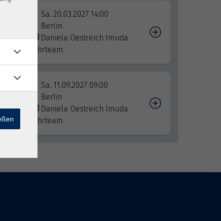
Sa. 20.03.2027 14:00
Berlin
ß
Daniela Oestreich Imuda
Lehrteam
Sa. 11.09.2027 09:00
Berlin
Daniela Oestreich Imuda
ießen
Lehrteam