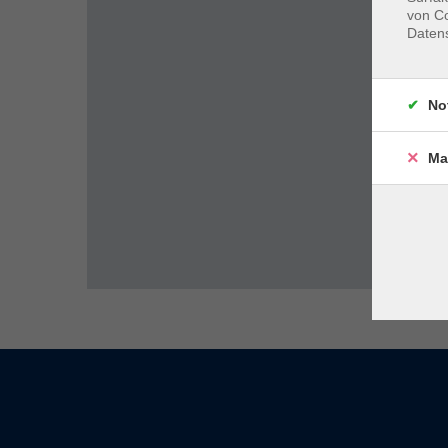
von Co
Daten
No
Ma