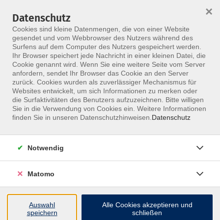
×
Datenschutz
Menü
Cookies sind kleine Datenmengen, die von einer Website
gesendet und vom Webbrowser des Nutzers während des
Surfens auf dem Computer des Nutzers gespeichert werden.
Ihr Browser speichert jede Nachricht in einer kleinen Datei, die
Skip to main content
Cookie genannt wird. Wenn Sie eine weitere Seite vom Server
anfordern, sendet Ihr Browser das Cookie an den Server
zurück. Cookies wurden als zuverlässiger Mechanismus für
Websites entwickelt, um sich Informationen zu merken oder
Gönnenwein Stefan
die Surfaktivitäten des Benutzers aufzuzeichnen. Bitte willigen
Sie in die Verwendung von Cookies ein. Weitere Informationen
finden Sie in unseren Datenschutzhinweisen.
Datenschutz
Notwendig
2 Kurse
Matomo
zurück zu Referenten
Auswahl
Alle Cookies akzeptieren und
speichern
schließen