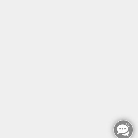
Tel: +49 (0)30 221 906 93
Öffnungszeiten
Montag - Sonntag
von: 08:00 - 18:00 Uhr
AGB`s
Datenschutzerklärung
Impressum
Widerruf