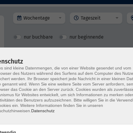
Wochentage
Tageszeit
nur buchbare
nur beginnende
Kinesiotaping - aktivieren anstatt
enschutz
immobilisieren
s sind kleine Datenmengen, die von einer Website gesendet und vom
owser des Nutzers während des Surfens auf dem Computer des Nutze
chert werden. Ihr Browser speichert jede Nachricht in einer kleinen Dat
 genannt wird. Wenn Sie eine weitere Seite vom Server anfordern, se
owser das Cookie an den Server zurück. Cookies wurden als zuverlässi
ismus für Websites entwickelt, um sich Informationen zu merken oder
Ortho-Konzept
tivitäten des Benutzers aufzuzeichnen. Bitte willigen Sie in die Verwen
Modul 1: Becken-Bein-Region
okies ein. Weitere Informationen finden Sie in unseren
schutzhinweisen.
Datenschutz
Kinesiotaping - aktivieren anstatt
twendig