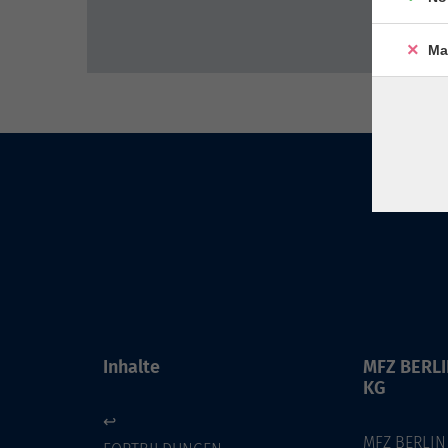
Ma
Inhalte
MFZ BERL
KG
↩
MFZ BERLIN