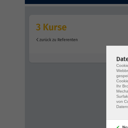
3 Kurse
zurück zu Referenten
Dat
Cookie
Webbr
gespei
Cookie
Ihr Br
Mechan
Surfak
von Co
Daten
No