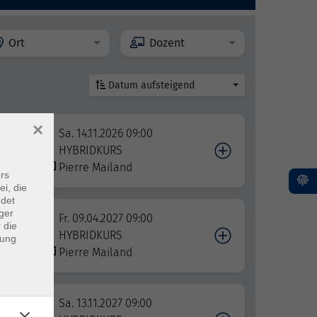
Ort
Dozent
Datum aufsteigend
×
Sa. 14.11.2026 09:00
HYBRIDKURS
Pierre Mailand
rs
ei, die
ndet
ger
Fr. 09.04.2027 09:00
 die
HYBRIDKURS
dung
Pierre Mailand
Sa. 13.11.2027 09:00