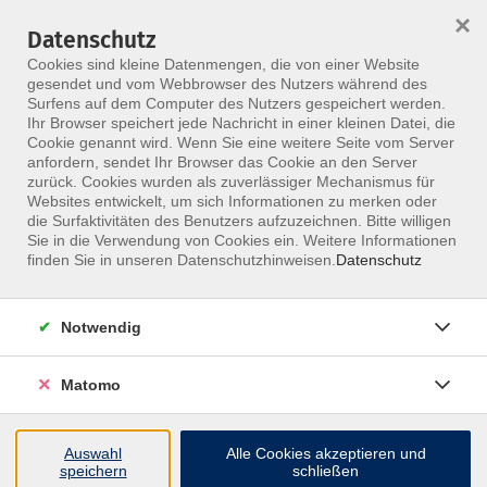
×
Datenschutz
Menü
Cookies sind kleine Datenmengen, die von einer Website
gesendet und vom Webbrowser des Nutzers während des
Surfens auf dem Computer des Nutzers gespeichert werden.
Ihr Browser speichert jede Nachricht in einer kleinen Datei, die
Skip to main content
Cookie genannt wird. Wenn Sie eine weitere Seite vom Server
anfordern, sendet Ihr Browser das Cookie an den Server
zurück. Cookies wurden als zuverlässiger Mechanismus für
Websites entwickelt, um sich Informationen zu merken oder
Fachgebiete
die Surfaktivitäten des Benutzers aufzuzeichnen. Bitte willigen
Sie in die Verwendung von Cookies ein. Weitere Informationen
finden Sie in unseren Datenschutzhinweisen.
Datenschutz
Notwendig
365 Kurse
Matomo
Kurse nach Themen
Orthopädie
170
Auswahl
Alle Cookies akzeptieren und
speichern
schließen
Chirurgie
27