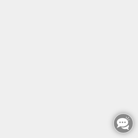
Meditatives Malen - Leicht, Ideenreich,
Stressfrei
Fachtherapeut handwerk kreativ (FTH)
Mo. 24.05.2027 10:00
Berlin
Claudia Edenhuizen
NET - Neurophysiologische
Entwicklungstherapie
für Kinder 3-17 Jahre
Fr. 28.05.2027 09:00
Berlin
Johanna Seeländer