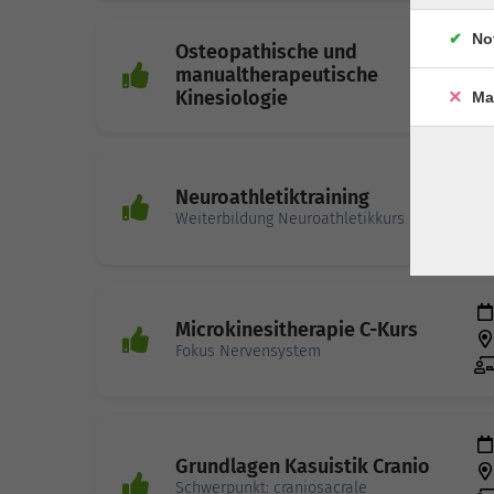
No
Osteopathische und
manualtherapeutische
Kinesiologie
Ma
Neuroathletiktraining
Weiterbildung Neuroathletikkurs
Microkinesitherapie C-Kurs
Fokus Nervensystem
Grundlagen Kasuistik Cranio
Schwerpunkt: craniosacrale