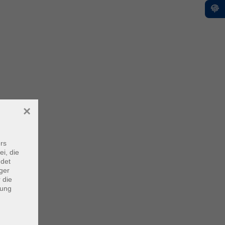
×
rs
ei, die
ndet
ger
 die
dung