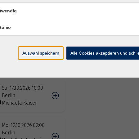
twendig
Fr. 16.10.2026 09:00
Berlin
tomo
Uwe Schiffner
Fr. 16.10.2026 09:00
Auswahl speichern
Alle Cookies akzeptieren und schl
Berlin
Lehrteam Scí
Sa. 17.10.2026 10:00
Berlin
Michaela Kaiser
Mo. 19.10.2026 09:00
Berlin