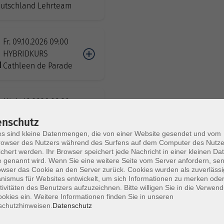
utschland Lehrteam
Fr. 09.10.2026 09:00
HYBRIDKURS
Cathleen de Parade
Mi. 14.10.2026 08:30
Berlin
enschutz
Johanna
s sind kleine Datenmengen, die von einer Website gesendet und vom
umenschein
owser des Nutzers während des Surfens auf dem Computer des Nutze
chert werden. Ihr Browser speichert jede Nachricht in einer kleinen Dat
 genannt wird. Wenn Sie eine weitere Seite vom Server anfordern, se
owser das Cookie an den Server zurück. Cookies wurden als zuverlässi
Mi. 14.10.2026 09:00
ismus für Websites entwickelt, um sich Informationen zu merken oder
Berlin
tivitäten des Benutzers aufzuzeichnen. Bitte willigen Sie in die Verwen
okies ein. Weitere Informationen finden Sie in unseren
Henk Brils (Leiter)
schutzhinweisen.
Datenschutz
hrteam INOMT