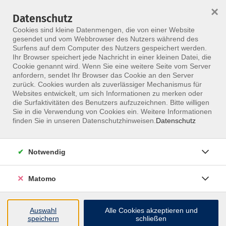
×
Datenschutz
Menü
Cookies sind kleine Datenmengen, die von einer Website
gesendet und vom Webbrowser des Nutzers während des
Surfens auf dem Computer des Nutzers gespeichert werden.
Ihr Browser speichert jede Nachricht in einer kleinen Datei, die
Skip to main content
Cookie genannt wird. Wenn Sie eine weitere Seite vom Server
anfordern, sendet Ihr Browser das Cookie an den Server
zurück. Cookies wurden als zuverlässiger Mechanismus für
Osteopathie:
Websites entwickelt, um sich Informationen zu merken oder
die Surfaktivitäten des Benutzers aufzuzeichnen. Bitte willigen
Fortbildungen für
Sie in die Verwendung von Cookies ein. Weitere Informationen
finden Sie in unseren Datenschutzhinweisen.
Datenschutz
Osteopathen
Notwendig
Vertiefe dein Wissen als Osteopath:in –
entdecke praxisnahe Seminare und
Matomo
innovative Weiterbildungen, die deine
therapeutischen Fertigkeiten gezielt
erweitern.
Auswahl
Alle Cookies akzeptieren und
speichern
schließen