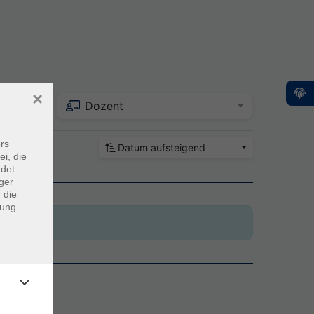
×
Dozent
rs
Datum aufsteigend
ei, die
ndet
ger
 die
dung