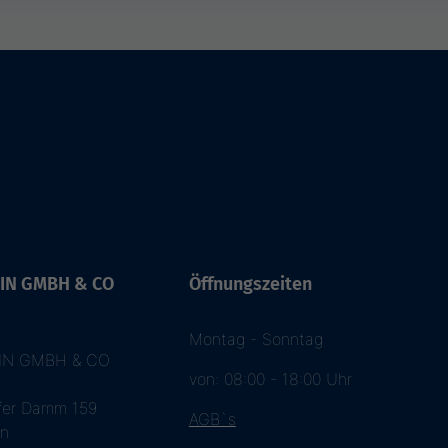
IN GMBH & CO
Öffnungszeiten
Montag - Sonntag
IN GMBH & CO
von: 08:00 - 18:00 Uhr
fer Damm 159
AGB`s
in