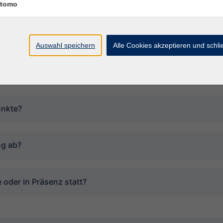
tomo
Auswahl speichern
Alle Cookies akzeptieren und schl
Häufige Fragen (FAQ)
n teilnehmen?
unkte?
ng ab?
 oder in Präsenz statt?