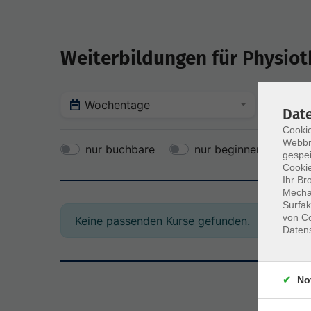
Weiterbildungen für Physio
Wochentage
Tag
Dat
Cookie
Webbr
nur buchbare
nur beginnende
gespei
Cookie
Ihr Br
Mechan
Surfak
von Co
Keine passenden Kurse gefunden.
Daten
No