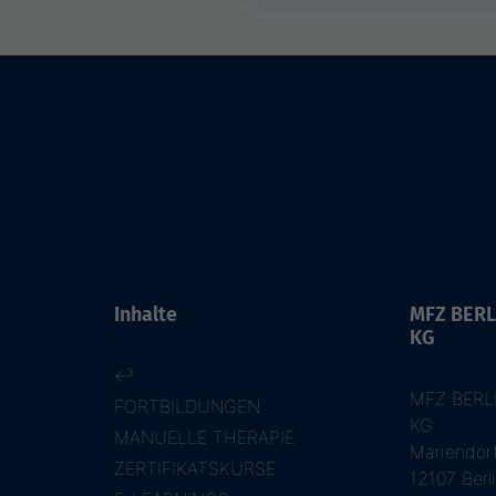
Inhalte
MFZ BERL
KG
↩
MFZ BERL
FORTBILDUNGEN
KG
MANUELLE THERAPIE
Mariendor
ZERTIFIKATSKURSE
12107 Berl